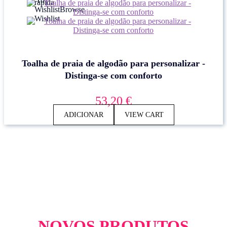
To
rápida
Wishlist
Browse
Wishlist
Toalha de praia de algodão para personalizar -
Distinga-se com conforto
53,20
€
ADICIONAR
VIEW CART
NOVOS PRODUTOS