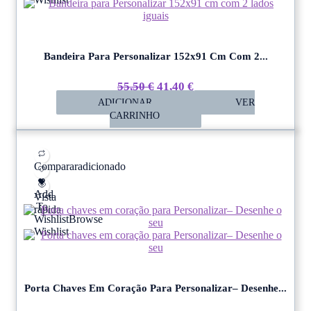
Bandeira Para Personalizar 152x91 Cm Com 2...
O
O
55,50
€
41,40
€
ADICIONAR
Preço
Preço
VER
CARRINHO
Original
Atual
Era:
É:
55,50 €.
41,40 €.
Comparar
adicionado
Add
Vista
To
rápida
Wishlist
Browse
Wishlist
Porta Chaves Em Coração Para Personalizar– Desenhe...