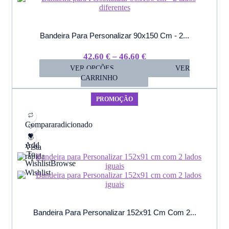
Bandeira Para Personalizar 90x150 Cm - 2...
Price
42,60
€
–
46,60
€
VER OPÇÕES
Range:
VER
CARRINHO
42,60 €
Through
PROMOÇÃO
46,60 €
Comparar
adicionado
Add
Vista
To
rápida
Wishlist
Browse
Wishlist
Bandeira Para Personalizar 152x91 Cm Com 2...