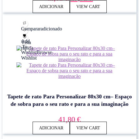
preço
preço
ADICIONAR
VIEW CART
original
atual
era:
é:
49,10 €.
37,70 €.
Comparar
adicionado
Add
Vista
To
rápida
Wishlist
Browse
Wishlist
Tapete de rato Para Personalizar 80x30 cm– Espaço
de sobra para o seu rato e para a sua imaginação
41,80
€
ADICIONAR
VIEW CART