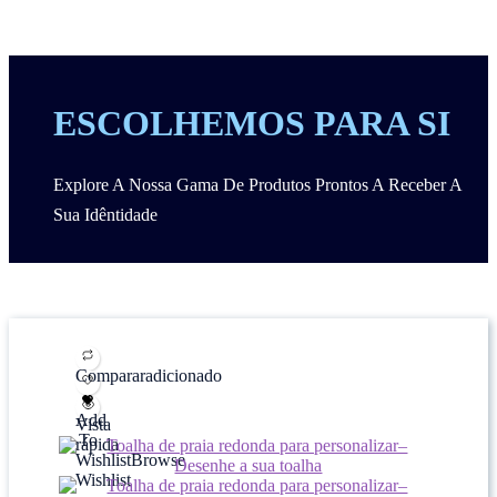
ESCOLHEMOS PARA SI
Explore A Nossa Gama De Produtos Prontos A Receber A
Sua Idêntidade
Comparar
adicionado
Add
Vista
To
rápida
Wishlist
Browse
Wishlist