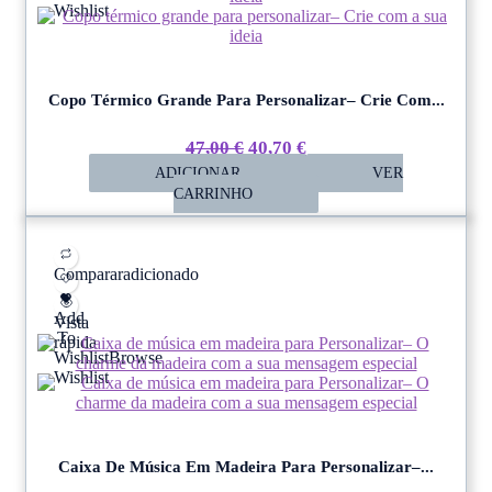
Wishlist
Copo Térmico Grande Para Personalizar– Crie Com...
O
O
47,00
€
40,70
€
ADICIONAR
Preço
Preço
VER
CARRINHO
Original
Atual
Era:
É:
47,00 €.
40,70 €.
Comparar
adicionado
Add
Vista
To
rápida
Wishlist
Browse
Wishlist
Caixa De Música Em Madeira Para Personalizar–...