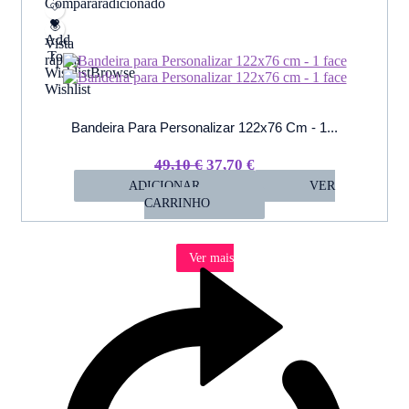
Comparar
adicionado
Add
Vista
To
rápida
Wishlist
Browse
Wishlist
Bandeira Para Personalizar 122x76 Cm - 1...
O
O
49,10
€
37,70
€
ADICIONAR
Preço
Preço
VER
CARRINHO
Original
Atual
Era:
É:
49,10 €.
37,70 €.
Ver mais