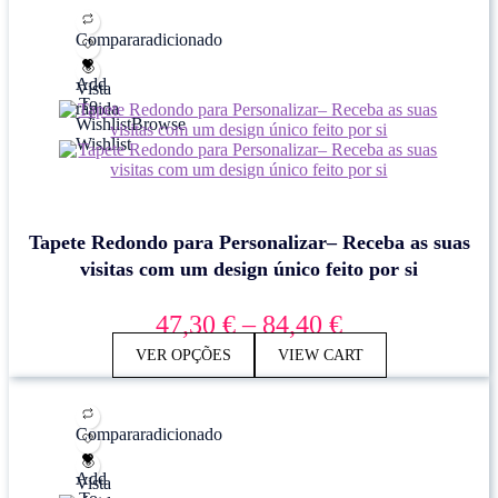
Comparar
adicionado
Add
Vista
To
rápida
Wishlist
Browse
Wishlist
Tapete Redondo para Personalizar– Receba as suas
visitas com um design único feito por si
Price
47,30
€
–
84,40
€
range:
VER OPÇÕES
VIEW CART
47,30 €
through
84,40 €
Comparar
adicionado
Add
Vista