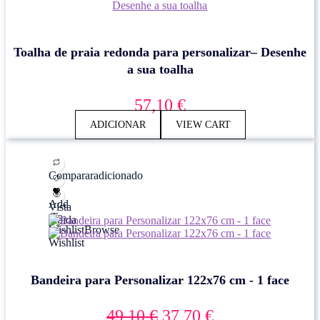
Toalha de praia redonda para personalizar– Desenhe
a sua toalha
57,10
€
ADICIONAR
VIEW CART
Comparar
adicionado
Add
Vista
To
rápida
Wishlist
Browse
Wishlist
Bandeira para Personalizar 122x76 cm - 1 face
O
O
49,10
€
37,70
€