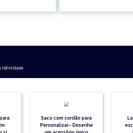
 Idêntidade
 para
Saco com cordão para
La
Um
Personalizar– Desenhe
esc
 si
um acessório único