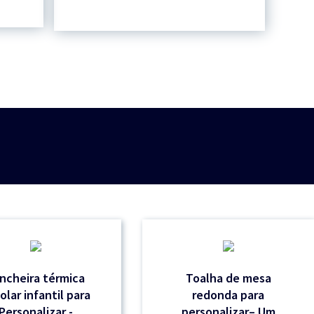
ncheira térmica
Toalha de mesa
olar infantil para
redonda para
Personalizar -
personalizar– Um