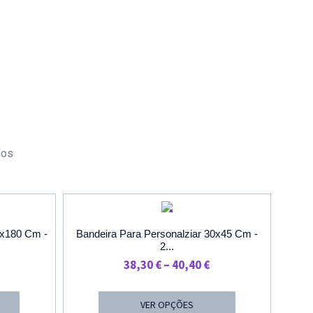
dos
O
PROMOÇÃO
0x180 Cm -
Bandeira Para Personalziar 30x45 Cm -
2...
rice
Price
38,30
€
–
40,40
€
ange:
Range:
2,30 €
38,30 €
VER OPÇÕES