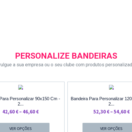
PERSONALIZE BANDEIRAS
vulgue a sua empresa ou o seu clube com produtos personaliza
PROMOÇÃO
PROMOÇÃ
Para Personalizar 90x150 Cm -
Bandeira Para Personalizar 12
2...
2...
Price
P
42,60
€
–
46,60
€
52,30
€
–
54,60
€
Range:
R
42,60 €
5
VER OPÇÕES
VER OPÇÕES