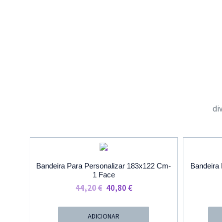
di
PROMOÇÃO
Bandeira Para Personalizar 183x122 Cm-
Bandeira 
1 Face
O
O
44,20
€
40,80
€
Preço
Preço
Original
Atual
ADICIONAR