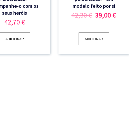
mpanhe-o com os
modelo feito por si
seus heróis
O
O
42,30
€
39,00
€
preço
preç
42,70
€
original
atua
era:
é:
42,30 €.
39,0
ADICIONAR
ADICIONAR