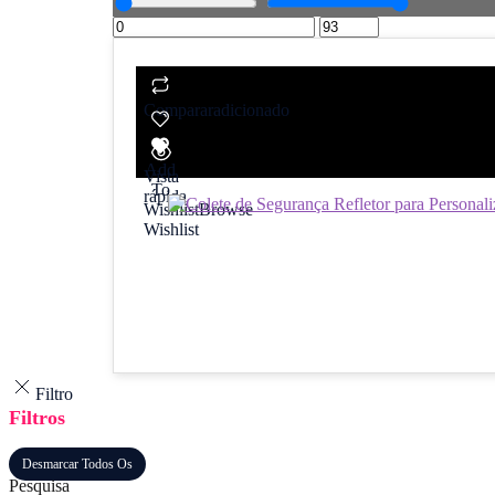
Comparar
adicionado
Add
Vista
To
rápida
Wishlist
Browse
Wishlist
Filtro
Filtros
Desmarcar Todos Os
Pesquisa