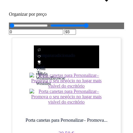
Organizar por preço
Comparar
adicionado
Add
Vista
To
rápida
Wishlist
Browse
Wishlist
Porta canetas para Personalizar– Promova...