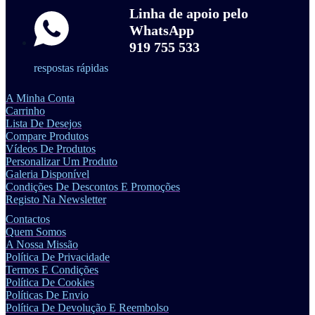
Linha de apoio pelo
WhatsApp
919 755 533
respostas rápidas
A Minha Conta
Carrinho
Lista De Desejos
Compare Produtos
Vídeos De Produtos
Personalizar Um Produto
Galeria Disponível
Condições De Descontos E Promoções
Registo Na Newsletter
Contactos
Quem Somos
A Nossa Missão
Política De Privacidade
Termos E Condições
Política De Cookies
Políticas De Envio
Política De Devolução E Reembolso