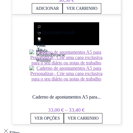
30,50
€
ADICIONAR
VER CARRINHO
Comparar
adicionado
Add
Vista
To
rápida
Wishlist
Browse
Wishlist
Caderno de apontamentos A5 para...
Price
33,00
€
–
33,40
€
Range:
VER OPÇÕES
VER CARRINHO
33,00 €
Through
Filtro