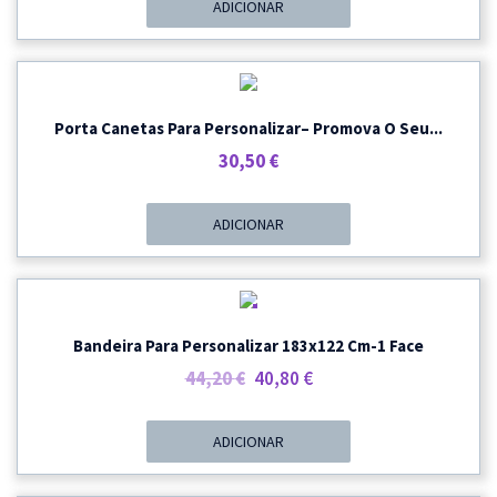
ADICIONAR
Porta Canetas Para Personalizar– Promova O Seu...
30,50
€
ADICIONAR
PROMOÇÃO
Bandeira Para Personalizar 183x122 Cm-1 Face
O
O
44,20
€
40,80
€
Preço
Preço
Original
Atual
ADICIONAR
Era:
É:
44,20 €.
40,80 €.