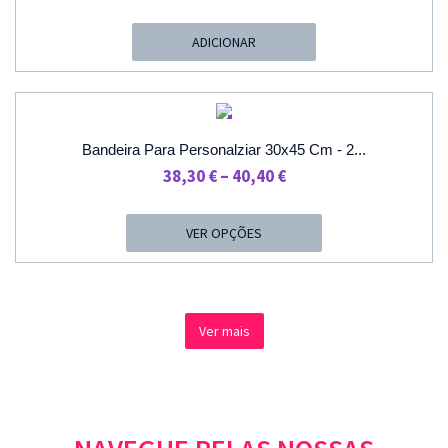
Preço
Preço
Original
Atual
ADICIONAR
Era:
É:
59,20 €.
54,10 €.
PROMOÇÃO
Bandeira Para Personalziar 30x45 Cm - 2...
Price
38,30
€
–
40,40
€
Range:
38,30 €
VER OPÇÕES
Through
40,40 €
Ver mais