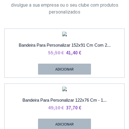
divulgue a sua empresa ou o seu clube com produtos
personalizados
PROMOÇÃO
Bandeira Para Personalizar 152x91 Cm Com 2...
O
O
55,50
€
41,40
€
Preço
Preço
Original
Atual
ADICIONAR
Era:
É:
55,50 €.
41,40 €.
PROMOÇÃO
Bandeira Para Personalizar 122x76 Cm - 1...
O
O
49,10
€
37,70
€
Preço
Preço
Original
Atual
ADICIONAR