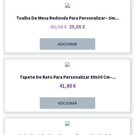
PROMOÇÃO
Toalha De Mesa Redonda Para Personalizar– Um...
O
O
42,30
€
39,00
€
Preço
Preço
Original
Atual
ADICIONAR
Era:
É:
42,30 €.
39,00 €.
Tapete De Rato Para Personalizar 80x30 Cm–...
41,80
€
ADICIONAR