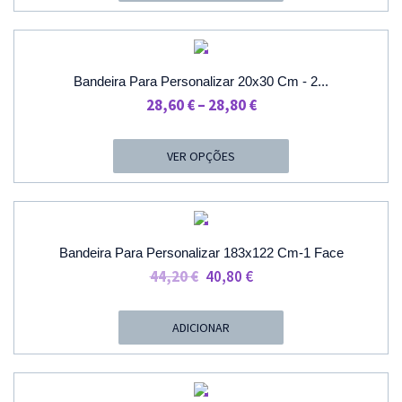
Era:
É:
49,10 €.
37,70 €.
PROMOÇÃO
Bandeira Para Personalizar 20x30 Cm - 2...
Price
28,60
€
–
28,80
€
Range:
28,60 €
VER OPÇÕES
Through
28,80 €
PROMOÇÃO
Bandeira Para Personalizar 183x122 Cm-1 Face
O
O
44,20
€
40,80
€
Preço
Preço
Original
Atual
ADICIONAR
Era:
É:
44,20 €.
40,80 €.