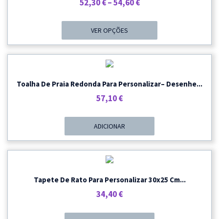
Price
52,30
€
–
54,60
€
Range:
52,30 €
VER OPÇÕES
Through
54,60 €
Toalha De Praia Redonda Para Personalizar– Desenhe...
57,10
€
ADICIONAR
Tapete De Rato Para Personalizar 30x25 Cm...
34,40
€