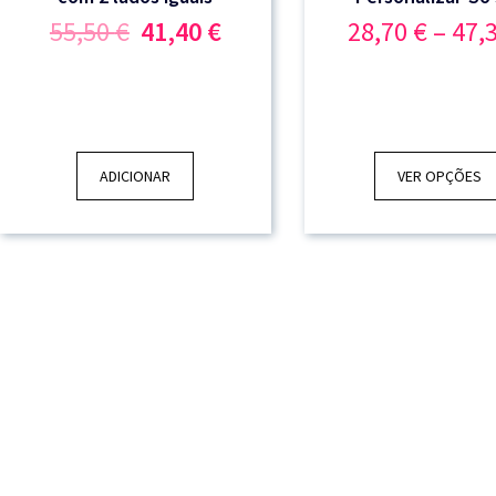
O
O
55,50
€
41,40
€
28,70
€
–
47,
preço
preço
original
atual
era:
é:
55,50 €.
41,40 €.
ADICIONAR
VER OPÇÕES