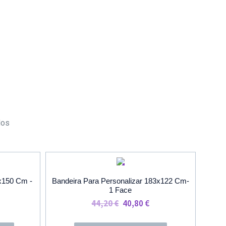
dos
O
PROMOÇÃO
0x150 Cm -
Bandeira Para Personalizar 183x122 Cm-
1 Face
rice
O
O
44,20
€
40,80
€
ange:
Preço
Preço