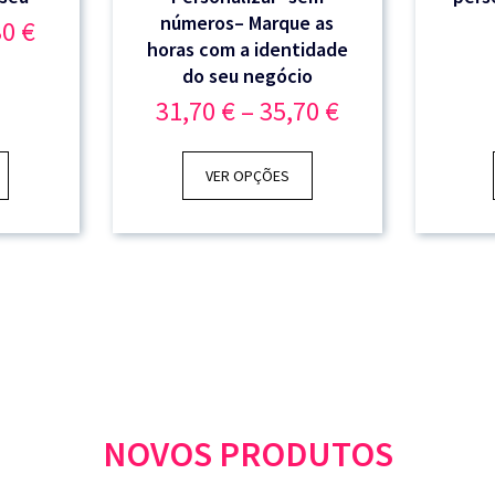
números– Marque as
Price
30
€
range:
horas com a identidade
28,70 €
do seu negócio
through
Price
31,70
€
–
35,70
€
47,30 €
range:
31,70 €
through
VER OPÇÕES
35,70 €
NOVOS PRODUTOS