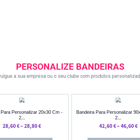
PERSONALIZE BANDEIRAS
vulgue a sua empresa ou o seu clube com produtos personaliza
PROMOÇÃO
PROMOÇÃ
 Para Personalizar 20x30 Cm -
Bandeira Para Personalizar 9
2...
2...
Price
P
28,60
€
–
28,80
€
42,60
€
–
46,60
€
Range:
R