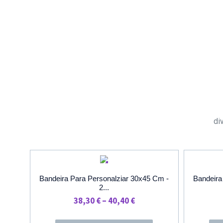
di
PROMOÇÃO
Bandeira Para Personalziar 30x45 Cm -
Bandeira
2...
Price
38,30
€
–
40,40
€
Range: