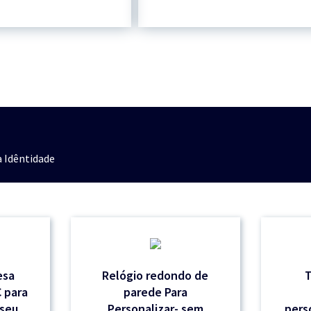
 Idêntidade
esa
Relógio redondo de
T
 para
parede Para
 seu
Personalizar- sem
pers