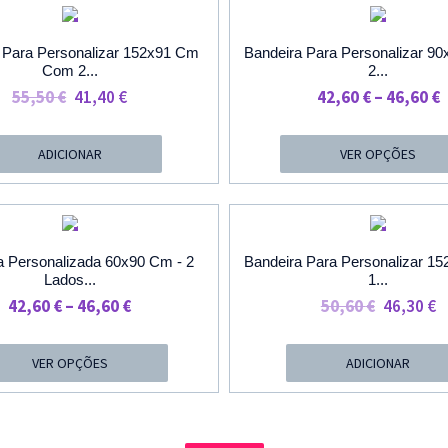
PROMOÇÃO
PROMOÇÃ
 Para Personalizar 152x91 Cm
Bandeira Para Personalizar 9
Com 2...
2...
O
O
P
55,50
€
41,40
€
42,60
€
–
46,60
€
Preço
Preço
R
Original
Atual
4
ADICIONAR
VER OPÇÕES
Era:
É:
55,50 €.
41,40 €.
4
PROMOÇÃO
PROMOÇÃ
a Personalizada 60x90 Cm - 2
Bandeira Para Personalizar 1
Lados...
1...
Price
O
O
42,60
€
–
46,60
€
50,60
€
46,30
€
Range:
Preço
P
42,60 €
Original
A
VER OPÇÕES
ADICIONAR
Through
Era:
É
46,60 €
50,60 €.
4