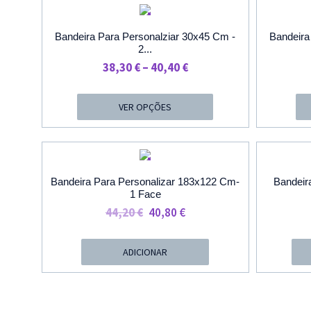
PROMOÇÃO
Bandeira Para Personalziar 30x45 Cm -
Bandeira
2...
Price
38,30
€
–
40,40
€
Range:
38,30 €
VER OPÇÕES
Through
40,40 €
PROMOÇÃO
Bandeira Para Personalizar 183x122 Cm-
Bandeir
1 Face
O
O
44,20
€
40,80
€
Preço
Preço
Original
Atual
ADICIONAR
Era:
É:
44,20 €.
40,80 €.