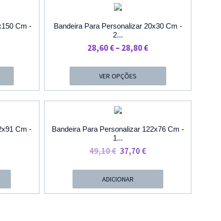
O
PROMOÇÃO
0x150 Cm -
Bandeira Para Personalizar 20x30 Cm -
2...
rice
Price
28,60
€
–
28,80
€
ange:
Range:
2,60 €
28,60 €
VER OPÇÕES
Through
Through
6,60 €
28,80 €
O
PROMOÇÃO
52x91 Cm -
Bandeira Para Personalizar 122x76 Cm -
1...
O
O
49,10
€
37,70
€
reço
Preço
Preço
tual
Original
Atual
ADICIONAR
:
Era:
É:
6,30 €.
49,10 €.
37,70 €.