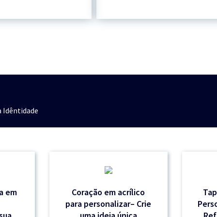
 Idêntidade
sa em
Coração em acrílico
Tap
para personalizar– Crie
Perso
 sua
uma ideia única
Ref