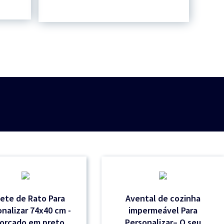
ete de Rato Para
Avental de cozinha
nalizar 74x40 cm -
impermeável Para
orçado em preto
Personalizar– O seu