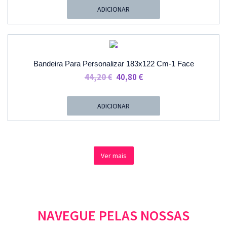
Original
Atual
ADICIONAR
Era:
É:
55,50 €.
41,40 €.
PROMOÇÃO
Bandeira Para Personalizar 183x122 Cm-1 Face
O
O
44,20
€
40,80
€
Preço
Preço
Original
Atual
ADICIONAR
Era:
É:
44,20 €.
40,80 €.
Ver mais
NAVEGUE PELAS NOSSAS