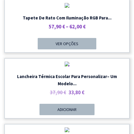
Tapete De Rato Com Iluminação RGB Para...
Price
57,90
€
–
62,00
€
Range:
57,90 €
VER OPÇÕES
Through
62,00 €
PROMOÇÃO
Lancheira Térmica Escolar Para Personalizar– Um
Modelo...
O
O
37,90
€
33,80
€
Preço
Preço
Original
Atual
ADICIONAR
Era:
É:
37,90 €.
33,80 €.