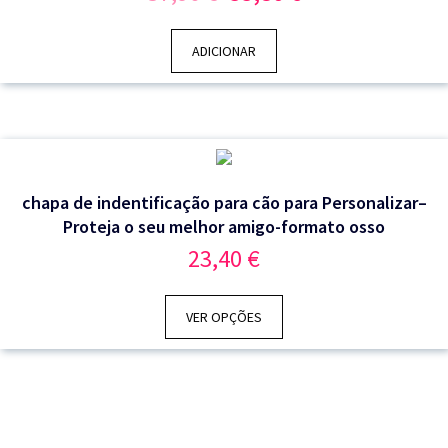
preço
preço
original
atual
era:
é:
ADICIONAR
37,90 €.
33,80 €.
chapa de indentificação para cão para Personalizar–
Proteja o seu melhor amigo-formato osso
23,40
€
VER OPÇÕES