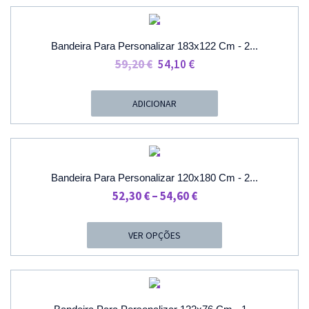
28,80 €
PROMOÇÃO
Bandeira Para Personalizar 183x122 Cm - 2...
O
O
59,20
€
54,10
€
Preço
Preço
Original
Atual
ADICIONAR
Era:
É:
59,20 €.
54,10 €.
PROMOÇÃO
Bandeira Para Personalizar 120x180 Cm - 2...
Price
52,30
€
–
54,60
€
Range:
52,30 €
VER OPÇÕES
Through
54,60 €
PROMOÇÃO