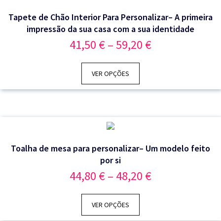
Tapete de Chão Interior Para Personalizar– A primeira
impressão da sua casa com a sua identidade
Price
41,50
€
–
59,20
€
range:
41,50 €
through
VER OPÇÕES
59,20 €
Toalha de mesa para personalizar– Um modelo feito
por si
Price
44,80
€
–
48,20
€
range:
44,80 €
through
VER OPÇÕES
48,20 €