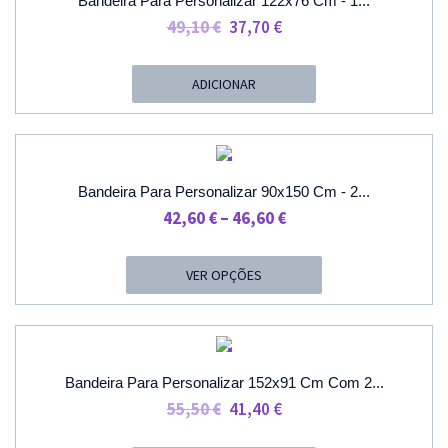
Bandeira Para Personalizar 122x76 Cm - 1...
O
O
49,10
€
37,70
€
Preço
Preço
Original
Atual
ADICIONAR
Era:
É:
49,10 €.
37,70 €.
PROMOÇÃO
Bandeira Para Personalizar 90x150 Cm - 2...
Price
42,60
€
–
46,60
€
Range:
42,60 €
VER OPÇÕES
Through
46,60 €
PROMOÇÃO
Bandeira Para Personalizar 152x91 Cm Com 2...
O
O
55,50
€
41,40
€
Preço
Preço