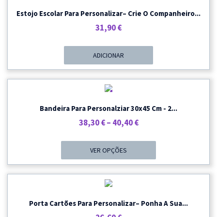
Estojo Escolar Para Personalizar– Crie O Companheiro...
31,90
€
ADICIONAR
PROMOÇÃO
Bandeira Para Personalziar 30x45 Cm - 2...
Price
38,30
€
–
40,40
€
Range:
38,30 €
VER OPÇÕES
Through
40,40 €
Porta Cartões Para Personalizar– Ponha A Sua...