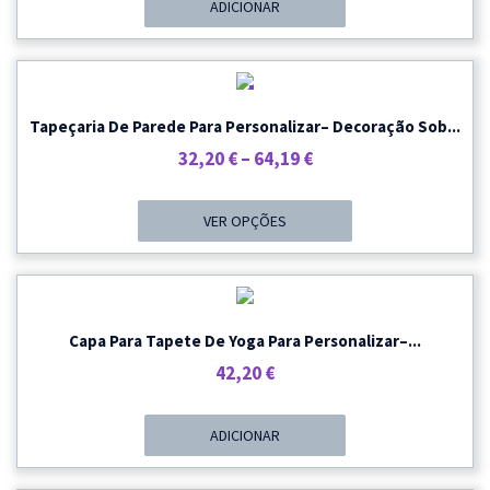
ADICIONAR
PROMOÇÃO
Tapeçaria De Parede Para Personalizar– Decoração Sob...
Price
32,20
€
–
64,19
€
Range:
32,20 €
VER OPÇÕES
Through
64,19 €
Capa Para Tapete De Yoga Para Personalizar–...
42,20
€
ADICIONAR