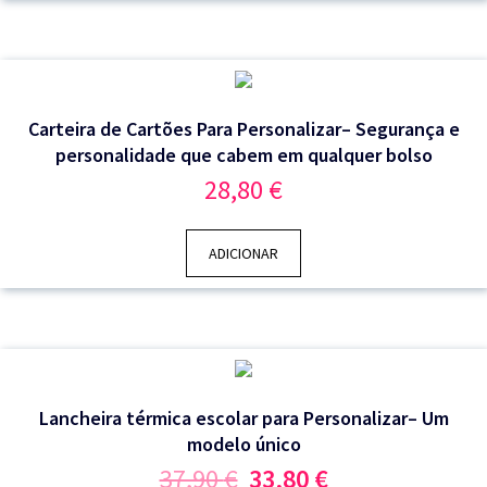
Carteira de Cartões Para Personalizar– Segurança e
personalidade que cabem em qualquer bolso
28,80
€
ADICIONAR
Lancheira térmica escolar para Personalizar– Um
modelo único
O
O
37,90
€
33,80
€