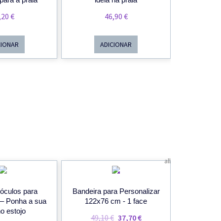
,20
€
46,90
€
CIONAR
ADICIONAR
all
PROMOÇÃO!
 óculos para
Bandeira para Personalizar
r– Ponha a sua
122x76 cm - 1 face
no estojo
O
O
49,10
€
37,70
€