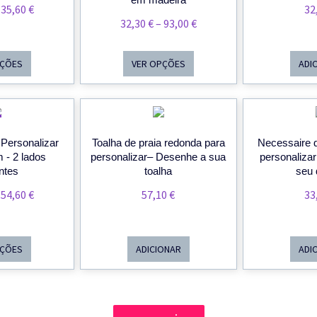
Price
35,60
€
32
Price
32,30
€
–
93,00
€
Range:
Range:
30,30 €
32,30 €
Through
PÇÕES
VER OPÇÕES
ADI
Through
35,60 €
93,00 €
PROMOÇÃO!
 Personalizar
Toalha de praia redonda para
Necessaire 
 - 2 lados
personalizar– Desenhe a sua
personalizar
entes
toalha
seu 
Price
54,60
€
57,10
€
33
Range:
52,30 €
Through
PÇÕES
ADICIONAR
ADI
54,60 €