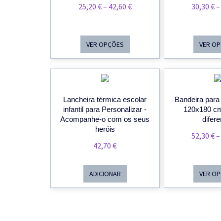
Price
25,20
€
–
42,60
€
30,30
€
–
Range:
25,20 €
Through
VER OPÇÕES
VER O
42,60 €
Lancheira térmica escolar
Bandeira para
infantil para Personalizar -
120x180 cm
Acompanhe-o com os seus
difer
heróis
52,30
€
–
42,70
€
ADICIONAR
VER O