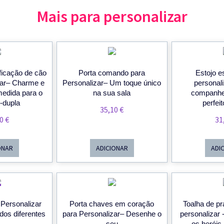
Mais para personalizar
ficação de cão
Porta comando para
Estojo e
zar– Charme e
Personalizar– Um toque único
personali
medida para o
na sua sala
companhei
-dupla
perfe
35,10
€
90
€
31
ONAR
ADICIONAR
ADI
PROMOÇÃO
 Personalizar
Porta chaves em coração
Toalha de pra
dos diferentes
para Personalizar– Desenhe o
personalizar 
seu
os heróis 