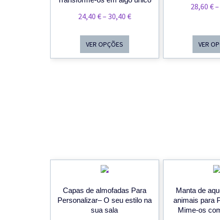
28,60
€
–
Price
24,40
€
–
30,40
€
Range:
24,40 €
VER OPÇÕES
VER O
Through
30,40 €
PROMOÇÃO!
Capas de almofadas Para
Manta de aqu
Personalizar– O seu estilo na
animais para 
sua sala
Mime-os com