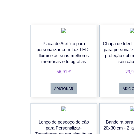
Placa de Acrílico para
Chapa de Identi
personalizar com Luz LED–
para personali
Ilumine as suas melhores
proteção sob 
memórias e fotografias
seu cão
56,91
€
23,
ADICIONAR
ADICI
Lenço de pescoço de cão
Bandeira para
para Personalizar-
20x30 cm - 2 la
Transforme-os em algo único