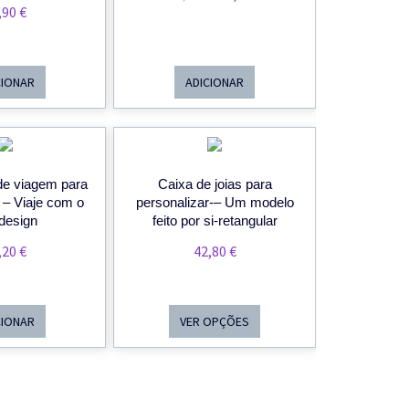
,90
€
Preço
Preço
Original
Atual
Era:
É:
CIONAR
ADICIONAR
49,10 €.
37,70 €.
de viagem para
Caixa de joias para
 – Viaje com o
personalizar-– Um modelo
design
feito por si-retangular
,20
€
42,80
€
CIONAR
VER OPÇÕES