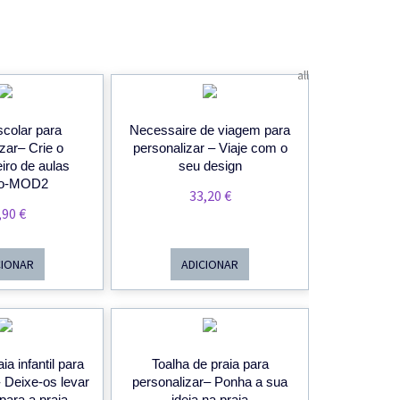
all
scolar para
Necessaire de viagem para
zar– Crie o
personalizar – Viaje com o
ro de aulas
seu design
ito-MOD2
33,20
€
,90
€
CIONAR
ADICIONAR
ia infantil para
Toalha de praia para
- Deixe-os levar
personalizar– Ponha a sua
para a praia
ideia na praia