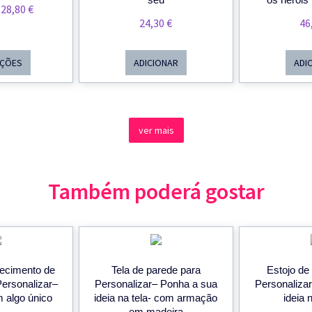
Price
28,80
€
24,30
€
46
Range:
28,60 €
Through
PÇÕES
ADICIONAR
ADI
28,80 €
ver mais
Também poderá gostar
ecimento de
Tela de parede para
Estojo de
Personalizar–
Personalizar– Ponha a sua
Personaliza
 algo único
ideia na tela- com armação
ideia 
em madeira