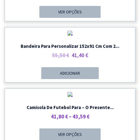
Range:
44,80 €
VER OPÇÕES
Through
48,80 €
PROMOÇÃO
Bandeira Para Personalizar 152x91 Cm Com 2...
O
O
55,50
€
41,40
€
Preço
Preço
Original
Atual
ADICIONAR
Era:
É:
55,50 €.
41,40 €.
PROMOÇÃO
Camisola De Futebol Para – O Presente...
Price
41,80
€
–
43,59
€
Range:
41,80 €
VER OPÇÕES