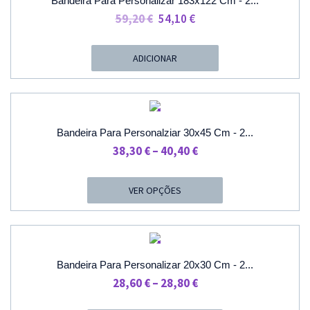
Bandeira Para Personalizar 183x122 Cm - 2...
O
O
59,20
€
54,10
€
Preço
Preço
Original
Atual
ADICIONAR
Era:
É:
59,20 €.
54,10 €.
PROMOÇÃO
Bandeira Para Personalziar 30x45 Cm - 2...
Price
38,30
€
–
40,40
€
Range:
38,30 €
VER OPÇÕES
Through
40,40 €
PROMOÇÃO
Bandeira Para Personalizar 20x30 Cm - 2...
Price
28,60
€
–
28,80
€
Range: