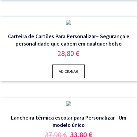
Carteira de Cartões Para Personalizar– Segurança e
personalidade que cabem em qualquer bolso
28,80
€
ADICIONAR
Lancheira térmica escolar para Personalizar– Um
modelo único
O
O
37,90
€
33,80
€