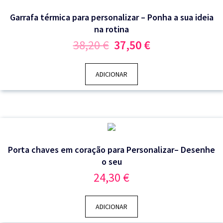
Garrafa térmica para personalizar – Ponha a sua ideia
na rotina
O
O
38,20
€
37,50
€
preço
preço
original
atual
era:
é:
ADICIONAR
38,20 €.
37,50 €.
Porta chaves em coração para Personalizar– Desenhe
o seu
24,30
€
ADICIONAR