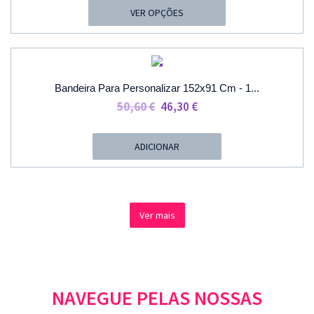
28,60 €
VER OPÇÕES
Through
28,80 €
PROMOÇÃO
Bandeira Para Personalizar 152x91 Cm - 1...
O
O
50,60
€
46,30
€
Preço
Preço
Original
Atual
ADICIONAR
Era:
É:
50,60 €.
46,30 €.
Ver mais
NAVEGUE PELAS NOSSAS