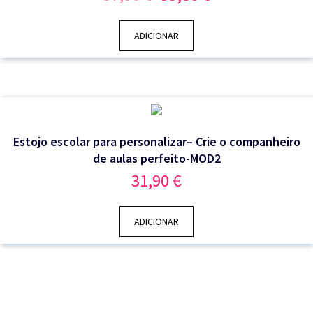
preço
preço
original
atual
era:
é:
ADICIONAR
37,90 €.
33,80 €.
Estojo escolar para personalizar– Crie o companheiro
de aulas perfeito-MOD2
31,90
€
ADICIONAR