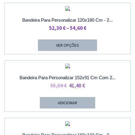
46,60 €
PROMOÇÃO
Bandeira Para Personalizar 120x180 Cm - 2...
Price
52,30
€
–
54,60
€
Range:
52,30 €
VER OPÇÕES
Through
54,60 €
PROMOÇÃO
Bandeira Para Personalizar 152x91 Cm Com 2...
O
O
55,50
€
41,40
€
Preço
Preço
Original
Atual
ADICIONAR
Era:
É:
55,50 €.
41,40 €.
PROMOÇÃO