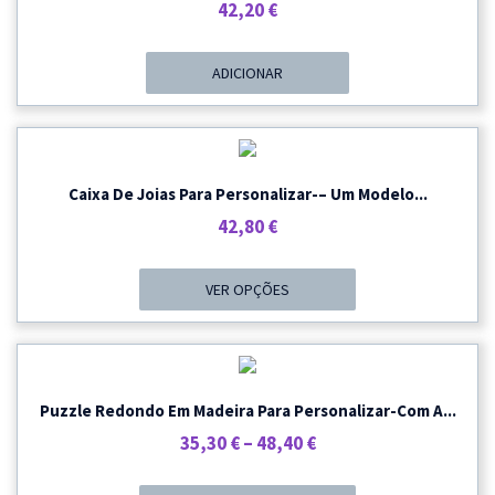
42,20
€
ADICIONAR
Caixa De Joias Para Personalizar-– Um Modelo...
42,80
€
VER OPÇÕES
Puzzle Redondo Em Madeira Para Personalizar-Com A...
Price
35,30
€
–
48,40
€
Range: