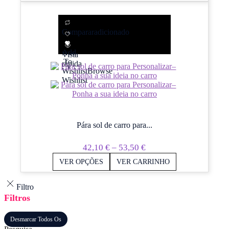
Comparar
adicionado
Add
Vista
To
rápida
Wishlist
Browse
Wishlist
Pára sol de carro para...
Price
42,10
€
–
53,50
€
Range:
VER OPÇÕES
VER CARRINHO
42,10 €
Through
Filtro
Filtros
53,50 €
Desmarcar Todos Os