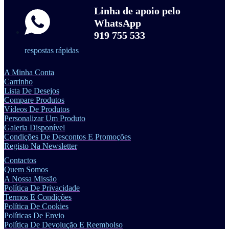
Linha de apoio pelo
WhatsApp
919 755 533
respostas rápidas
A Minha Conta
Carrinho
Lista De Desejos
Compare Produtos
Vídeos De Produtos
Personalizar Um Produto
Galeria Disponível
Condições De Descontos E Promoções
Registo Na Newsletter
Contactos
Quem Somos
A Nossa Missão
Política De Privacidade
Termos E Condições
Política De Cookies
Políticas De Envio
Política De Devolução E Reembolso