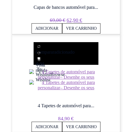
Capas de bancos automóvel para...
O
O
69,00
€
62,90
€
Preço
Preço
ADICIONAR
VER CARRINHO
Original
Atual
Era:
É:
69,00 €.
62,90 €.
Comparar
adicionado
Add
Vista
To
rápida
Wishlist
Browse
Wishlist
4 Tapetes de automóvel para...
84,90
€
ADICIONAR
VER CARRINHO