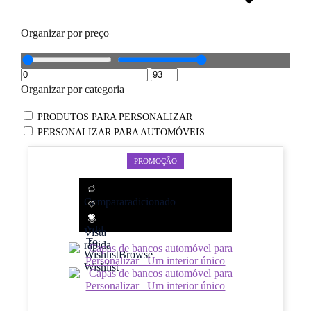
Organizar por preço
Organizar por categoria
PRODUTOS PARA PERSONALIZAR
PERSONALIZAR PARA AUTOMÓVEIS
PROMOÇÃO
Comparar
adicionado
Add
Vista
To
rápida
Wishlist
Browse
Wishlist