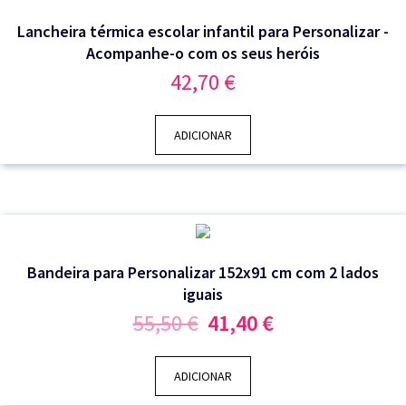
Lancheira térmica escolar infantil para Personalizar -
Acompanhe-o com os seus heróis
42,70
€
ADICIONAR
Bandeira para Personalizar 152x91 cm com 2 lados
iguais
O
O
55,50
€
41,40
€
preço
preço
original
atual
era:
é:
ADICIONAR
55,50 €.
41,40 €.