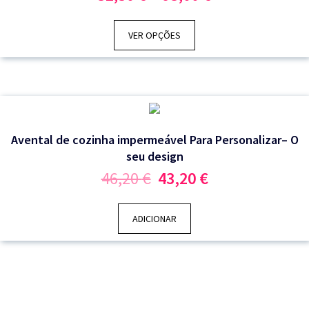
range:
32,30 €
through
VER OPÇÕES
93,00 €
Avental de cozinha impermeável Para Personalizar– O
seu design
O
O
46,20
€
43,20
€
preço
preço
original
atual
era:
é:
ADICIONAR
46,20 €.
43,20 €.