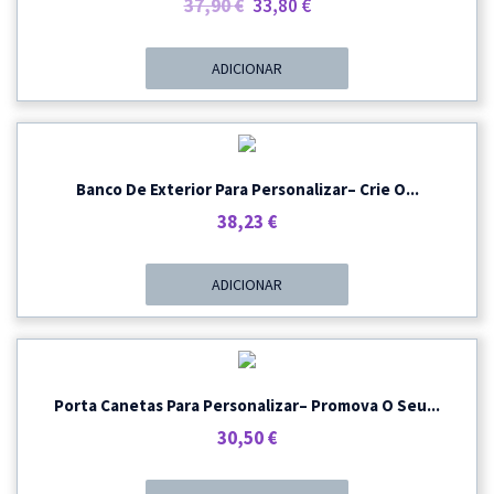
O
O
37,90
€
33,80
€
Preço
Preço
Original
Atual
ADICIONAR
Era:
É:
37,90 €.
33,80 €.
Banco De Exterior Para Personalizar– Crie O...
38,23
€
ADICIONAR
Porta Canetas Para Personalizar– Promova O Seu...
30,50
€