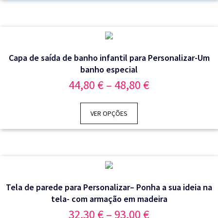
Capa de saída de banho infantil para Personalizar-Um
banho especial
Price
44,80
€
–
48,80
€
range:
44,80 €
through
VER OPÇÕES
48,80 €
Tela de parede para Personalizar– Ponha a sua ideia na
tela- com armação em madeira
Price
32,30
€
–
93,00
€