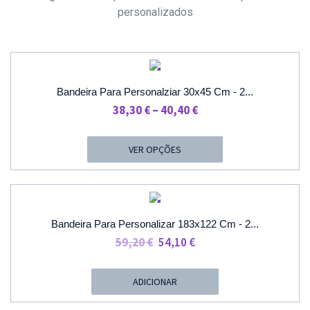
personalizados
PROMOÇÃO
Bandeira Para Personalziar 30x45 Cm - 2...
Price
38,30
€
–
40,40
€
Range:
38,30 €
VER OPÇÕES
Through
40,40 €
PROMOÇÃO
Bandeira Para Personalizar 183x122 Cm - 2...
O
O
59,20
€
54,10
€
Preço
Preço
Original
Atual
ADICIONAR
Era:
É: