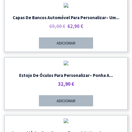
PROMOÇÃO
Capas De Bancos Automóvel Para Personalizar– Um...
O
O
69,00
€
62,90
€
Preço
Preço
Original
Atual
ADICIONAR
Era:
É:
69,00 €.
62,90 €.
Estojo De Óculos Para Personalizar– Ponha A...
32,90
€
ADICIONAR