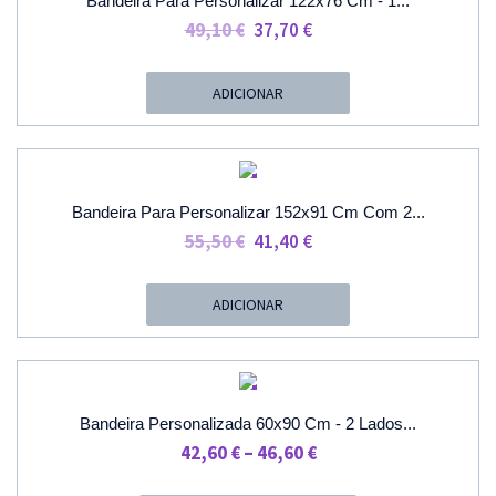
Bandeira Para Personalizar 122x76 Cm - 1...
O
O
49,10
€
37,70
€
Preço
Preço
Original
Atual
ADICIONAR
Era:
É:
49,10 €.
37,70 €.
PROMOÇÃO
Bandeira Para Personalizar 152x91 Cm Com 2...
O
O
55,50
€
41,40
€
Preço
Preço
Original
Atual
ADICIONAR
Era:
É:
55,50 €.
41,40 €.
PROMOÇÃO
Bandeira Personalizada 60x90 Cm - 2 Lados...
Price
42,60
€
–
46,60
€
Range: