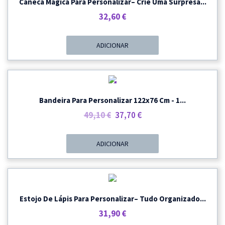
Caneca Mágica Para Personalizar– Crie Uma Surpresa...
32,60
€
ADICIONAR
PROMOÇÃO
Bandeira Para Personalizar 122x76 Cm - 1...
O
O
49,10
€
37,70
€
Preço
Preço
Original
Atual
ADICIONAR
Era:
É:
49,10 €.
37,70 €.
Estojo De Lápis Para Personalizar– Tudo Organizado...
31,90
€