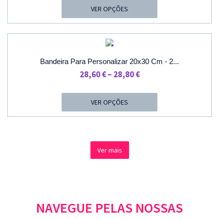
42,60 €
VER OPÇÕES
Through
46,60 €
PROMOÇÃO
Bandeira Para Personalizar 20x30 Cm - 2...
Price
28,60
€
–
28,80
€
Range:
28,60 €
VER OPÇÕES
Through
28,80 €
Ver mais
NAVEGUE PELAS NOSSAS