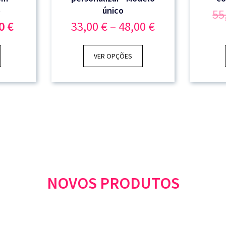
o
único
55
O
Price
90
€
33,00
€
–
48,00
€
o
preço
range:
nal
atual
33,00 €
é:
through
VER OPÇÕES
 €.
62,90 €.
48,00 €
NOVOS PRODUTOS