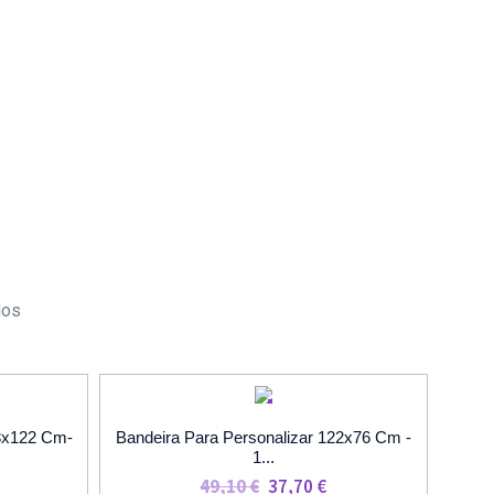
dos
O
PROMOÇÃO
83x122 Cm-
Bandeira Para Personalizar 122x76 Cm -
1...
O
O
49,10
€
37,70
€