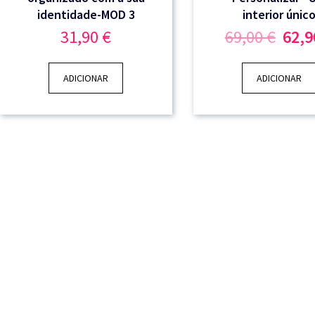
identidade-MOD 3
interior únic
O
31,90
€
69,00
€
62,
preç
origi
era:
ADICIONAR
ADICIONAR
69,00