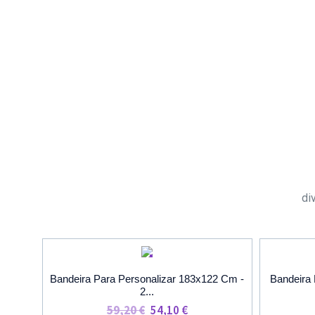
di
PROMOÇÃO
Bandeira Para Personalizar 183x122 Cm -
Bandeira 
2...
O
O
59,20
€
54,10
€