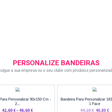
PERSONALIZE BANDEIRAS
vulgue a sua empresa ou o seu clube com produtos personaliza
PROMOÇÃO
PROMOÇÃ
Para Personalizar 90x150 Cm -
Bandeira Para Personalizar 1
2...
1 Face
Price
O
O
42,60
€
–
46,60
€
44,20
€
40,80
€