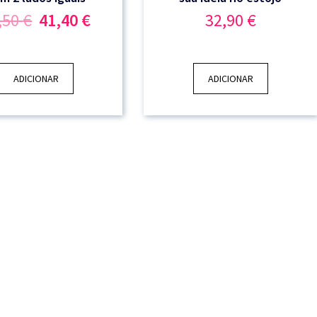
O
O
,50
€
41,40
€
32,90
€
preço
preço
original
atual
era:
é:
55,50 €.
41,40 €.
ADICIONAR
ADICIONAR