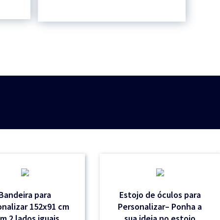
Bandeira para
Estojo de óculos para
onalizar 152x91 cm
Personalizar– Ponha a
m 2 lados iguais
sua ideia no estojo