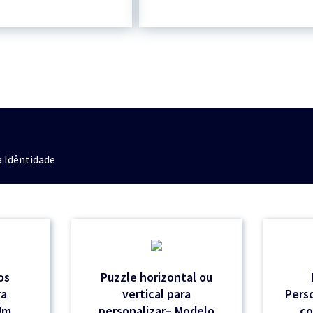
 Idêntidade
os
Puzzle horizontal ou
ra
vertical para
Pers
Um
personalizar– Modelo
co