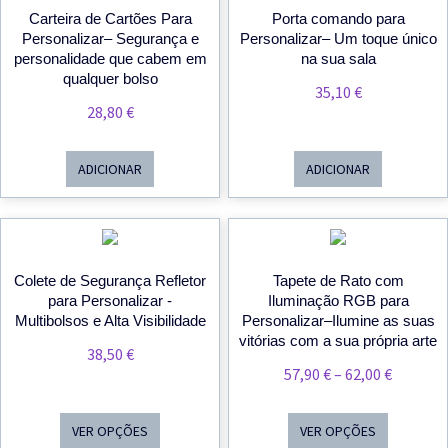
Carteira de Cartões Para
Porta comando para
Personalizar– Segurança e
Personalizar– Um toque único
personalidade que cabem em
na sua sala
qualquer bolso
35,10
€
28,80
€
ADICIONAR
ADICIONAR
Colete de Segurança Refletor
Tapete de Rato com
para Personalizar -
Iluminação RGB para
Multibolsos e Alta Visibilidade
Personalizar–Ilumine as suas
vitórias com a sua própria arte
38,50
€
Price
57,90
€
–
62,00
€
Range:
57,90 €
VER OPÇÕES
VER OPÇÕES