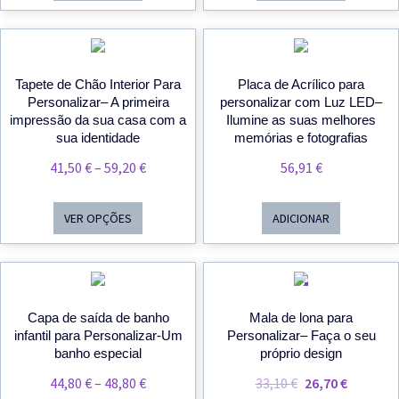
Throug
62,00 €
Tapete de Chão Interior Para
Placa de Acrílico para
Personalizar– A primeira
personalizar com Luz LED–
impressão da sua casa com a
Ilumine as suas melhores
sua identidade
memórias e fotografias
Price
41,50
€
–
59,20
€
56,91
€
Range:
41,50 €
VER OPÇÕES
ADICIONAR
Through
59,20 €
PROMOÇÃO!
Capa de saída de banho
Mala de lona para
infantil para Personalizar-Um
Personalizar– Faça o seu
banho especial
próprio design
Price
O
O
44,80
€
–
48,80
€
33,10
€
26,70
€