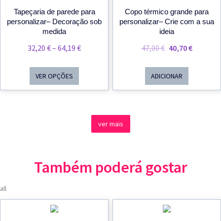
Tapeçaria de parede para
Copo térmico grande para
personalizar– Decoração sob
personalizar– Crie com a sua
medida
ideia
Price
O
O
32,20
€
–
64,19
€
47,00
€
40,70
€
Range:
Preço
Preço
32,20 €
Original
Atual
VER OPÇÕES
ADICIONAR
Through
Era:
É:
64,19 €
47,00 €.
40,70 €.
ver mais
Também poderá gostar
all