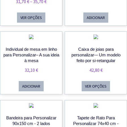
Price
31,70
€
–
35,70
€
Range:
31,70 €
VER OPÇÕES
ADICIONAR
Through
35,70 €
Individual de mesa em linho
Caixa de joias para
para Personalizar– A sua ideia
personalizar-– Um modelo
à mesa
feito por si-retangular
32,10
€
42,80
€
ADICIONAR
VER OPÇÕES
PROMOÇÃO
Bandeira para Personalizar
Tapete de Rato Para
90x150 cm - 2 lados
Personalizar 74x40 cm -