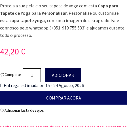
Proteja a sua pele e o seu tapete de yoga com esta
Capa para
Tapete de Yoga para Personalizar
. Personalize ou customize
esta
capa tapete yoga,
com uma imagem do seu agrado. Fale
connosco pelo whatsapp (+351 919 755 533) e ajudamos durante
todo o processo.
42,20
€
Quantidade
Comparar
ADICIONAR
de
Entrega estimada on 15 - 24 Agosto, 2026
Capa
para
COMPRAR AGORA
Tapete
de
Adicionar Lista desejos
Yoga
para