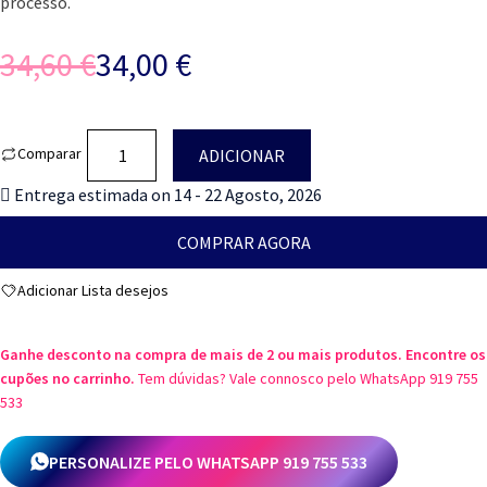
processo.
34,60
€
34,00
€
O
O
preço
preço
Quantidade
Comparar
ADICIONAR
original
atual
de
Entrega estimada on 14 - 22 Agosto, 2026
era:
é:
Garrafa
térmica
34,60 €.
34,00 €.
COMPRAR AGORA
em
aço
Adicionar Lista desejos
inoxidável
para
Ganhe desconto na compra de mais de 2 ou mais produtos. Encontre os
personalizar-
cupões no carrinho.
Tem dúvidas? Vale connosco pelo WhatsApp 919 755
Um
533
modelo
seu
PERSONALIZE PELO WHATSAPP 919 755 533