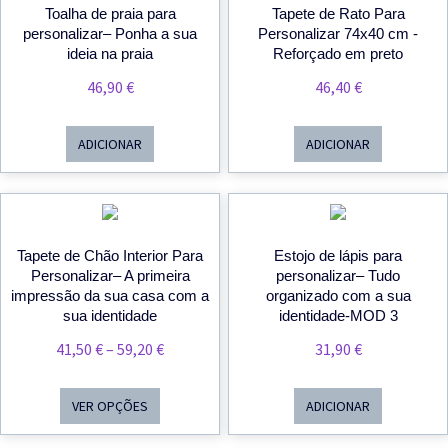
Toalha de praia para
Tapete de Rato Para
personalizar– Ponha a sua
Personalizar 74x40 cm -
ideia na praia
Reforçado em preto
46,90
€
46,40
€
ADICIONAR
ADICIONAR
Tapete de Chão Interior Para
Estojo de lápis para
Personalizar– A primeira
personalizar– Tudo
impressão da sua casa com a
organizado com a sua
sua identidade
identidade-MOD 3
Price
41,50
€
–
59,20
€
31,90
€
Range:
41,50 €
VER OPÇÕES
ADICIONAR
Through