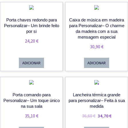
59,20 €
Porta chaves redondo para
Caixa de música em madeira
Personalizar– Um brinde feito
para Personalizar– O charme
por si
da madeira com a sua
mensagem especial
24,20
€
30,90
€
ADICIONAR
ADICIONAR
PROMOÇÃO!
Porta comando para
Lancheira térmica grande
Personalizar– Um toque único
para personalizar– Feita à sua
na sua sala
medida
O
O
35,10
€
36,60
€
34,70
€
Preço
Preço