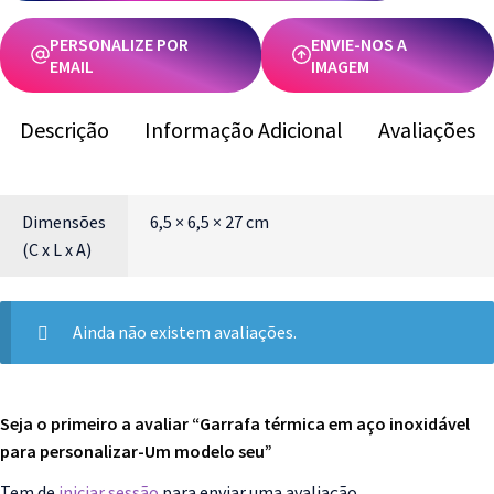
PERSONALIZE POR
ENVIE-NOS A
EMAIL
IMAGEM
Descrição
Informação Adicional
Avaliações
Dimensões
6,5 × 6,5 × 27 cm
(C x L x A)
Ainda não existem avaliações.
Seja o primeiro a avaliar “Garrafa térmica em aço inoxidável
para personalizar-Um modelo seu”
Tem de
iniciar sessão
para enviar uma avaliação.