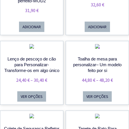
perfeito-MOD2
32,60
€
31,90
€
ADICIONAR
ADICIONAR
PROMOÇÃO
Lenço de pescoço de cão
Toalha de mesa para
para Personalizar-
personalizar– Um modelo
Transforme-os em algo único
feito por si
Price
Price
24,40
€
–
30,40
€
44,80
€
–
48,20
€
Range:
Range:
24,40 €
44,80 €
VER OPÇÕES
VER OPÇÕES
Through
Throug
30,40 €
48,20 €
Colete de Segurança Refletor
Tapete de Rato Para