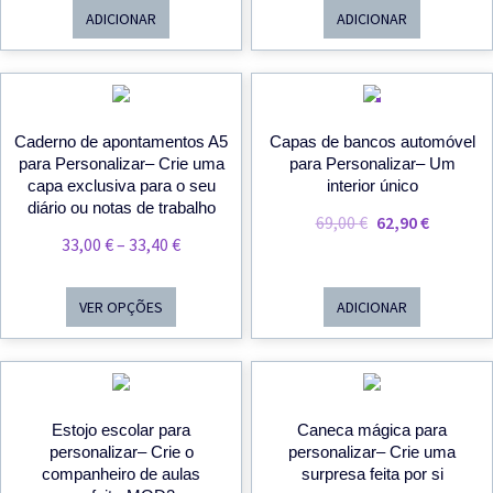
ADICIONAR
ADICIONAR
PROMOÇÃO
Caderno de apontamentos A5
Capas de bancos automóvel
para Personalizar– Crie uma
para Personalizar– Um
capa exclusiva para o seu
interior único
diário ou notas de trabalho
O
O
69,00
€
62,90
€
Price
33,00
€
–
33,40
€
Preço
Preço
Range:
Original
Atual
33,00 €
Era:
É:
VER OPÇÕES
ADICIONAR
Through
69,00 €.
62,90 €.
33,40 €
Estojo escolar para
Caneca mágica para
personalizar– Crie o
personalizar– Crie uma
companheiro de aulas
surpresa feita por si