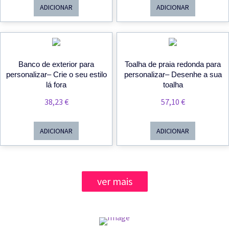
Original
Atual
ADICIONAR
ADICIONAR
Era:
É:
36,60 €.
34,70 €.
Banco de exterior para
Toalha de praia redonda para
personalizar– Crie o seu estilo
personalizar– Desenhe a sua
lá fora
toalha
38,23
€
57,10
€
ADICIONAR
ADICIONAR
ver mais