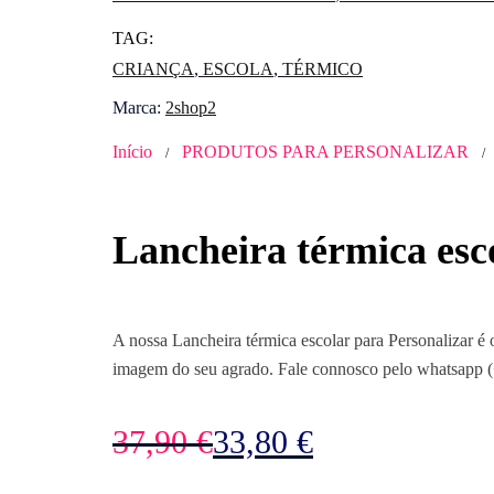
TAG:
CRIANÇA
,
ESCOLA
,
TÉRMICO
Marca:
2shop2
Início
PRODUTOS PARA PERSONALIZAR
/
/
Lancheira térmica esc
A nossa Lancheira térmica escolar para Personalizar é 
imagem do seu agrado. Fale connosco pelo whatsapp (
O
O
37,90
€
33,80
€
preço
preço
original
atual
era:
é: