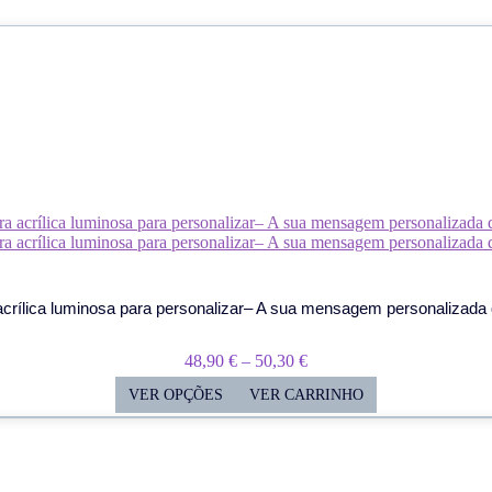
crílica luminosa para personalizar– A sua mensagem personalizada 
Price
48,90
€
–
50,30
€
Range:
VER OPÇÕES
VER CARRINHO
48,90 €
Through
50,30 €