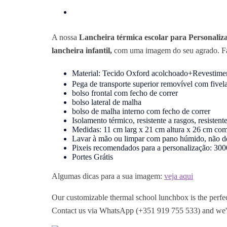
A nossa
Lancheira térmica escolar para Personaliz
lancheira infantil,
com uma imagem do seu agrado. Fal
Material: Tecido Oxford acolchoado+Revestim
Pega de transporte superior removível com fivel
bolso frontal com fecho de correr
bolso lateral de malha
bolso de malha interno com fecho de correr
Isolamento térmico, resistente a rasgos, resistente
Medidas: 11 cm larg x 21 cm altura x 26 cm co
Lavar à mão ou limpar com pano húmido, não dei
Pixeis recomendados para a personalização: 300
Portes Grátis
Algumas dicas para a sua imagem:
veja aqui
Our customizable thermal school lunchbox is the perfec
Contact us via WhatsApp (+351 919 755 533) and we'll