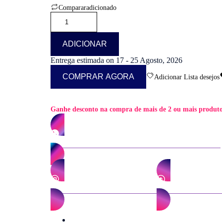
37,90 €.
33,80 €.
Comparar
adicionado
Quantidade
de
Lancheira
térmica
ADICIONAR
escolar
para
Entrega estimada on 17 - 25 Agosto, 2026
Personalizar–
COMPRAR AGORA
Adicionar Lista desejos
Um
modelo
único
Ganhe desconto na compra de mais de 2 ou mais produtos
PERSONALIZE PELO WHATSAPP 919 755 533
PERSONALIZE POR EMAIL
ENVIE-NOS A I