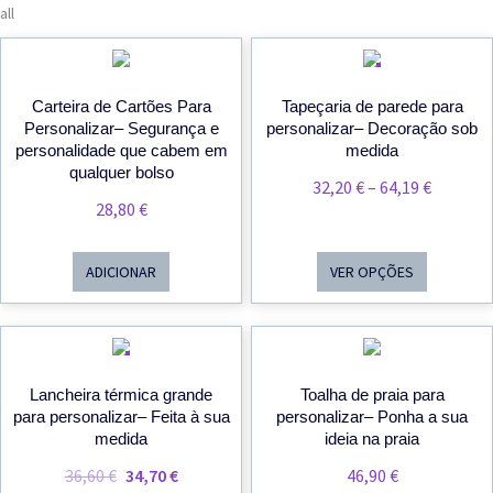
all
PROMOÇÃO!
Carteira de Cartões Para
Tapeçaria de parede para
Personalizar– Segurança e
personalizar– Decoração sob
personalidade que cabem em
medida
qualquer bolso
Price
32,20
€
–
64,19
€
28,80
€
Range:
32,20 €
Throug
ADICIONAR
VER OPÇÕES
64,19 €
PROMOÇÃO!
Lancheira térmica grande
Toalha de praia para
para personalizar– Feita à sua
personalizar– Ponha a sua
medida
ideia na praia
O
O
36,60
€
34,70
€
46,90
€