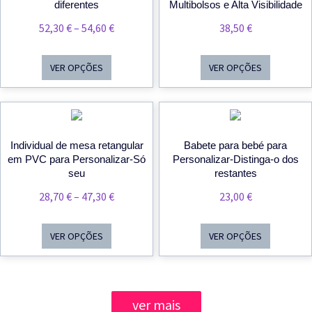
diferentes
Multibolsos e Alta Visibilidade
Price
52,30
€
–
54,60
€
38,50
€
Range:
52,30 €
VER OPÇÕES
VER OPÇÕES
Through
54,60 €
Individual de mesa retangular
Babete para bebé para
em PVC para Personalizar-Só
Personalizar-Distinga-o dos
seu
restantes
Price
28,70
€
–
47,30
€
23,00
€
Range:
28,70 €
VER OPÇÕES
VER OPÇÕES
Through
47,30 €
ver mais