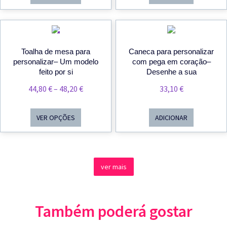
PROMOÇÃO
Toalha de mesa para
Caneca para personalizar
personalizar– Um modelo
com pega em coração–
feito por si
Desenhe a sua
Price
44,80
€
–
48,20
€
33,10
€
Range:
44,80 €
VER OPÇÕES
ADICIONAR
Through
48,20 €
ver mais
Também poderá gostar