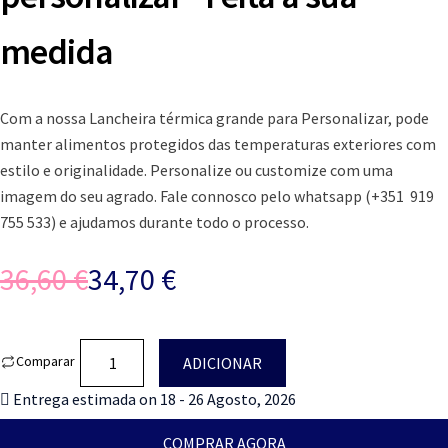
medida
Com a nossa Lancheira térmica grande para Personalizar, pode
manter alimentos protegidos das temperaturas exteriores com
estilo e originalidade. Personalize ou customize com uma
imagem do seu agrado. Fale connosco pelo whatsapp (+351 919
755 533) e ajudamos durante todo o processo.
36,60
€
34,70
€
O
O
preço
preço
Quantidade
Comparar
ADICIONAR
original
atual
de
Entrega estimada on 18 - 26 Agosto, 2026
era:
é:
Lancheira
térmica
36,60 €.
34,70 €.
COMPRAR AGORA