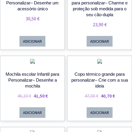
Personalizar– Desenhe um
para personalizar– Charme e
acessório único
proteção sob medida para o
seu cão-dupla
30,50
€
23,90
€
ADICIONAR
ADICIONAR
PROMOÇÃO
PROMOÇÃO
Mochila escolar Infantil para
Copo térmico grande para
Personalizar– Desenhe a
personalizar– Crie com a sua
mochila
ideia
O
O
O
O
46,10
€
41,50
€
47,00
€
40,70
€
Preço
Preço
Preço
Preço
Original
Atual
Original
Atual
ADICIONAR
ADICIONAR
Era:
É:
Era:
É:
46,10 €.
41,50 €.
47,00 €.
40,70 €.