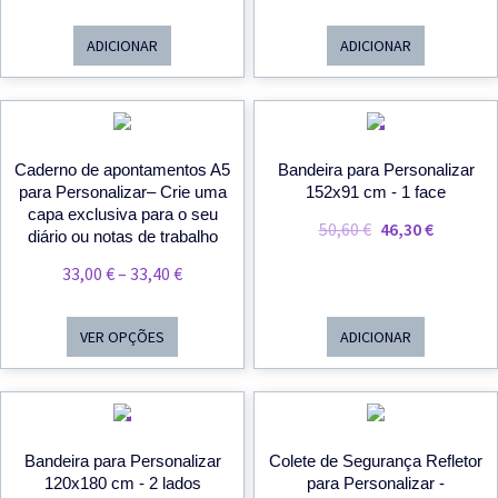
Preço
Preço
Original
Atual
ADICIONAR
ADICIONAR
Era:
É:
36,60 €.
34,70 €.
PROMOÇÃO!
Caderno de apontamentos A5
Bandeira para Personalizar
para Personalizar– Crie uma
152x91 cm - 1 face
capa exclusiva para o seu
O
O
50,60
€
46,30
€
diário ou notas de trabalho
Preço
Preço
Price
33,00
€
–
33,40
€
Original
Atual
Range:
Era:
É:
33,00 €
VER OPÇÕES
ADICIONAR
50,60 €.
46,30 €.
Through
33,40 €
PROMOÇÃO!
Bandeira para Personalizar
Colete de Segurança Refletor
120x180 cm - 2 lados
para Personalizar -