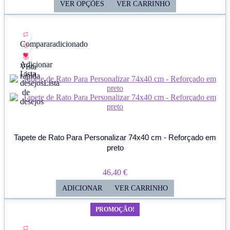
Range:
VER OPÇÕES
VER CARRINHO
42,60 €
Through
46,60 €
Comparar
adicionado
Adicionar
Vista
Lista
rápida
desejos
Lista
de
desejos
Tapete de Rato Para Personalizar 74x40 cm - Reforçado em
preto
46,40
€
ADICIONAR
VER CARRINHO
PROMOÇÃO!