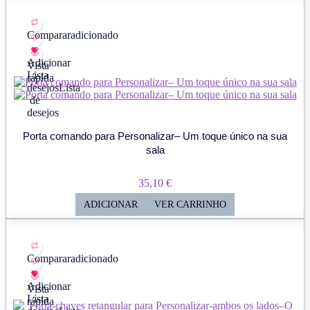
Comparar
adicionado
Adicionar
Vista
Lista
rápida
desejos
Lista
de
desejos
Porta comando para Personalizar– Um toque único na sua
sala
35,10
€
ADICIONAR
VER CARRINHO
Comparar
adicionado
Adicionar
Vista
Lista
rápida