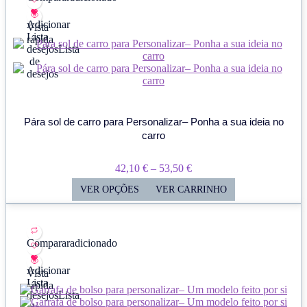
Adicionar
Vista
Lista
rápida
desejos
Lista
de
desejos
Pára sol de carro para Personalizar– Ponha a sua ideia no
carro
Price
42,10
€
–
53,50
€
Range:
VER OPÇÕES
VER CARRINHO
42,10 €
Through
53,50 €
Comparar
adicionado
Adicionar
Vista
Lista
rápida
desejos
Lista