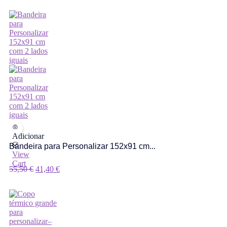
Adicionar
Bandeira para Personalizar 152x91 cm...
View
Cart
O
O
55,50
€
41,40
€
Preço
Preço
Original
Atual
Era:
É:
55,50 €.
41,40 €.