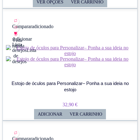
Range:
VER OPÇÕES
VER CARRINHO
28,40 €
Through
33,10 €
Comparar
adicionado
Adicionar
Vista
Lista
rápida
desejos
Lista
de
desejos
Estojo de óculos para Personalizar– Ponha a sua ideia no
estojo
32,90
€
ADICIONAR
VER CARRINHO
Comparar
adicionado