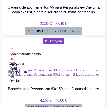
Caderno de apontamentos A5 para Personalizar– Crie uma
capa exclusiva para o seu diário ou notas de trabalho
Price
33,00
€
–
33,40
€
Range:
VER OPÇÕES
VER CARRINHO
33,00 €
PROMOÇÃO
Through
33,40 €
Comparar
adicionado
Adicionar
Vista
Lista
rápida
desejos
Lista
de
desejos
Bandeira para Personalizar 90x150 cm - 2 lados diferentes
Price
42,60
€
–
46,60
€
Range: