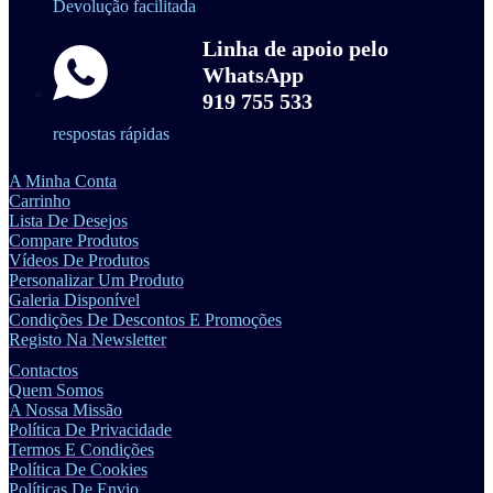
Devolução facilitada
Linha de apoio pelo
WhatsApp
919 755 533
respostas rápidas
A Minha Conta
Carrinho
Lista De Desejos
Compare Produtos
Vídeos De Produtos
Personalizar Um Produto
Galeria Disponível
Condições De Descontos E Promoções
Registo Na Newsletter
Contactos
Quem Somos
A Nossa Missão
Política De Privacidade
Termos E Condições
Política De Cookies
Políticas De Envio