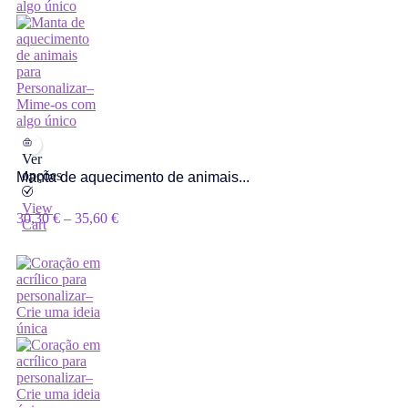
Ver
opções
Manta de aquecimento de animais...
View
Price
30,30
€
–
35,60
€
Cart
Range:
30,30 €
Through
35,60 €