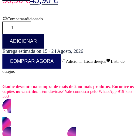
preço
preço
original
atual
era:
é:
50,90 €.
45,90 €.
Comparar
adicionado
Quantidade
de
Toalha
de
ADICIONAR
mesa
retangular
Entrega estimada on 15 - 24 Agosto, 2026
para
COMPRAR AGORA
Adicionar Lista desejos
Lista de
personalizar–
Ponha
desejos
a
sua
ideia
Ganhe desconto na compra de mais de 2 ou mais produtos. Encontre os
na
cupões no carrinho.
Tem dúvidas? Vale connosco pelo WhatsApp 919 755
mesa
533
PERSONALIZE PELO WHATSAPP 919 755 533