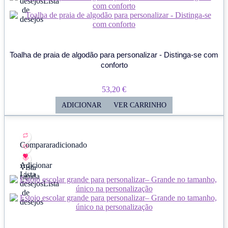
desejos
Lista
de
desejos
Toalha de praia de algodão para personalizar - Distinga-se com
conforto
53,20
€
ADICIONAR
VER CARRINHO
Comparar
adicionado
Adicionar
Vista
Lista
rápida
desejos
Lista
de
desejos