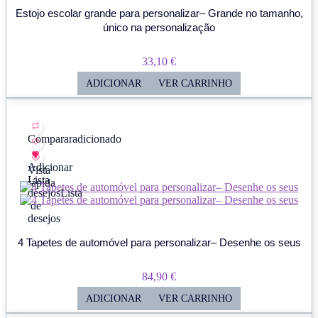
Estojo escolar grande para personalizar– Grande no tamanho,
único na personalização
33,10
€
ADICIONAR
VER CARRINHO
Comparar
adicionado
Adicionar
Vista
Lista
rápida
desejos
Lista
de
desejos
4 Tapetes de automóvel para personalizar– Desenhe os seus
84,90
€
ADICIONAR
VER CARRINHO