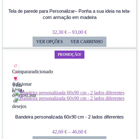
Tela de parede para Personalizar– Ponha a sua ideia na tela-
com armação em madeira
Price
32,30
€
–
93,00
€
Range:
VER OPÇÕES
VER CARRINHO
32,30 €
PROMOÇÃO!
Through
93,00 €
Comparar
adicionado
Adicionar
Vista
Lista
rápida
desejos
Lista
de
desejos
Bandeira personalizada 60x90 cm - 2 lados diferentes
Price
42,60
€
–
46,60
€