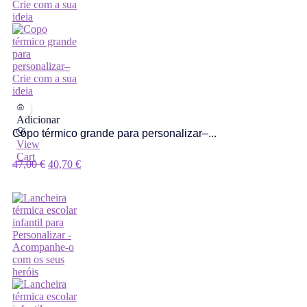
Adicionar
Copo térmico grande para personalizar–...
View
Cart
O
O
47,00
€
40,70
€
Preço
Preço
Original
Atual
Era:
É:
47,00 €.
40,70 €.