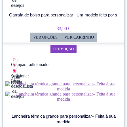
de
desejos
Garrafa de bolso para personalizar– Um modelo feito por si
33,90
€
VER OPÇÕES
VER CARRINHO
PROMOÇÃO
Comparar
adicionado
Adicionar
Vista
Lista
rápida
desejos
Lista
de
desejos
Lancheira térmica grande para personalizar– Feita à sua
medida