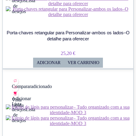
desejos
Lista
de
desejos
Porta-chaves retangular para Personalizar-ambos os lados–O
detalhe para oferecer
25,20
€
ADICIONAR
VER CARRINHO
Comparar
adicionado
Adicionar
Vista
Lista
rápida
desejos
Lista
de
desejos