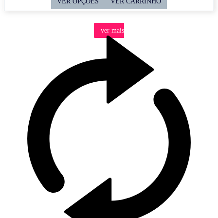
VER OPÇÕES
VER CARRINHO
42,60 €
Through
ver mais
46,60 €