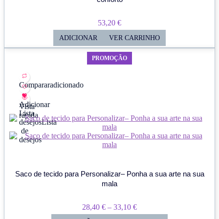
53,20
€
ADICIONAR
VER CARRINHO
PROMOÇÃO
Comparar
adicionado
Adicionar
Vista
Lista
rápida
desejos
Lista
de
desejos
Saco de tecido para Personalizar– Ponha a sua arte na sua
mala
Price
28,40
€
–
33,10
€