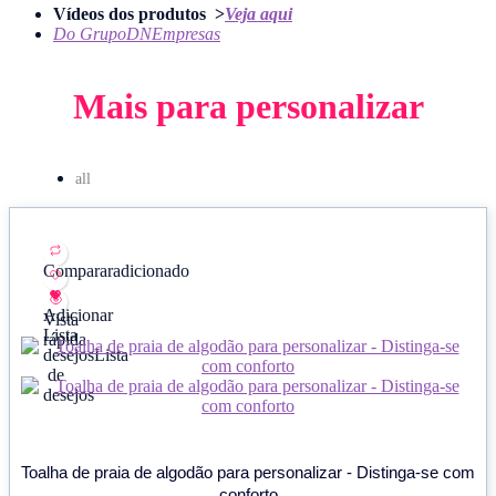
Vídeos dos produtos >
Veja aqui
Do GrupoDNEmpresas
Mais para personalizar
all
Comparar
adicionado
Adicionar
Vista
Lista
rápida
desejos
Lista
de
desejos
Toalha de praia de algodão para personalizar - Distinga-se com
conforto