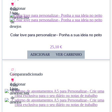
Adicionar
Vista
Lista
rápida
desejos
Lista
de
desejos
Colar love para personalizar– Ponha a sua ideia no peito
25,10
€
ADICIONAR
VER CARRINHO
Comparar
adicionado
Adicionar
Vista
Lista
rápida
desejos
Lista
de
desejos