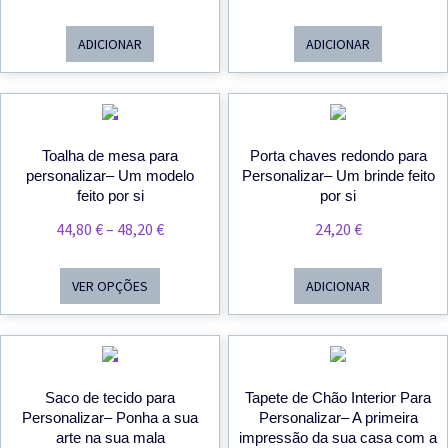
ADICIONAR
ADICIONAR
PROMOÇÃO
Toalha de mesa para
Porta chaves redondo para
personalizar– Um modelo
Personalizar– Um brinde feito
feito por si
por si
Price
44,80
€
–
48,20
€
24,20
€
Range:
44,80 €
VER OPÇÕES
ADICIONAR
Through
48,20 €
PROMOÇÃO
Saco de tecido para
Tapete de Chão Interior Para
Personalizar– Ponha a sua
Personalizar– A primeira
arte na sua mala
impressão da sua casa com a