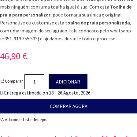
mais ninguém com uma toalha igual à sua. Com esta
Toalha de
praia para personalizar
, pode tornar a sua única e original.
Personalize ou customize esta
toalha de praia personalizada
,
com uma imagem do seu agrado. Fale connosco pelo whatsapp
(+351 919 755 533) e ajudamos durante todo o processo.
46,90
€
Quantidade
Comparar
ADICIONAR
de
Entrega estimada on 18 - 26 Agosto, 2026
Toalha
de
COMPRAR AGORA
praia
para
Adicionar Lista desejos
personalizar–
Ponha