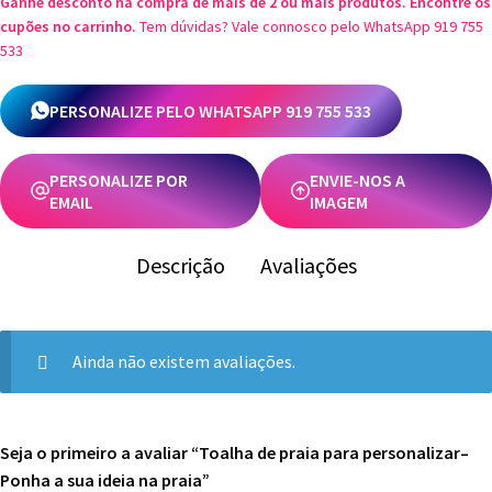
Ganhe desconto na compra de mais de 2 ou mais produtos. Encontre os
a
cupões no carrinho.
Tem dúvidas? Vale connosco pelo WhatsApp 919 755
sua
533
ideia
na
PERSONALIZE PELO WHATSAPP 919 755 533
praia
PERSONALIZE POR
ENVIE-NOS A
EMAIL
IMAGEM
Descrição
Avaliações
Ainda não existem avaliações.
Seja o primeiro a avaliar “Toalha de praia para personalizar–
Ponha a sua ideia na praia”