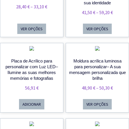
sua identidade
Price
28,40
€
–
33,10
€
Price
41,50
€
–
59,20
€
Range:
Range:
28,40 €
41,50 €
Through
VER OPÇÕES
VER OPÇÕES
Throug
33,10 €
59,20 €
Placa de Acrílico para
Moldura acrílica luminosa
personalizar com Luz LED–
para personalizar– A sua
Ilumine as suas melhores
mensagem personalizada que
memórias e fotografias
brilha
Price
56,91
€
48,90
€
–
50,30
€
Range:
48,90 €
ADICIONAR
VER OPÇÕES
Throug
50,30 €