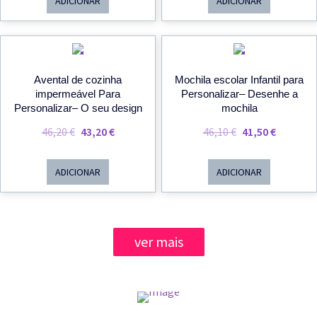
ADICIONAR
ADICIONAR
PROMOÇÃO!
PROMOÇÃO!
Avental de cozinha
Mochila escolar Infantil para
impermeável Para
Personalizar– Desenhe a
Personalizar– O seu design
mochila
O
O
O
O
46,20
€
43,20
€
46,10
€
41,50
€
Preço
Preço
Preço
Preço
Original
Atual
Original
Atual
ADICIONAR
ADICIONAR
Era:
É:
Era:
É:
46,20 €.
43,20 €.
46,10 €.
41,50 €.
ver mais