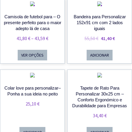
PROMOÇÃO!
PROMOÇÃO!
Camisola de futebol para – O
Bandeira para Personalizar
presente perfeito para o maior
152x91 cm com 2 lados
adepto lá de casa
iguais
Price
O
O
41,80
€
–
43,59
€
55,50
€
41,40
€
Range:
Preço
Preço
41,80 €
Original
Atual
VER OPÇÕES
ADICIONAR
Through
Era:
É:
43,59 €
55,50 €.
41,40 €.
Colar love para personalizar–
Tapete de Rato Para
Ponha a sua ideia no peito
Personalizar 30x25 cm –
Conforto Ergonómico e
25,10
€
Durabilidade para Empresas
34,40
€