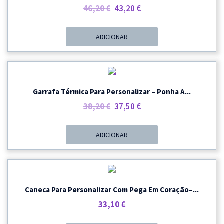
O
O
46,20
€
43,20
€
Preço
Preço
Original
Atual
ADICIONAR
Era:
É:
46,20 €.
43,20 €.
PROMOÇÃO
Garrafa Térmica Para Personalizar – Ponha A...
O
O
38,20
€
37,50
€
Preço
Preço
Original
Atual
ADICIONAR
Era:
É:
38,20 €.
37,50 €.
Caneca Para Personalizar Com Pega Em Coração–...
33,10
€