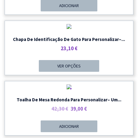
ADICIONAR
Chapa De Identificação De Gato Para Personalizar–...
23,10
€
VER OPÇÕES
PROMOÇÃO
Toalha De Mesa Redonda Para Personalizar– Um...
O
O
42,30
€
39,00
€
Preço
Preço
Original
Atual
ADICIONAR
Era:
É: