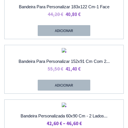
PROMOÇÃO
Bandeira Para Personalizar 183x122 Cm-1 Face
O
O
44,20
€
40,80
€
Preço
Preço
Original
Atual
ADICIONAR
Era:
É:
44,20 €.
40,80 €.
PROMOÇÃO
Bandeira Para Personalizar 152x91 Cm Com 2...
O
O
55,50
€
41,40
€
Preço
Preço
Original
Atual
ADICIONAR
Era:
É:
55,50 €.
41,40 €.
PROMOÇÃO
Bandeira Personalizada 60x90 Cm - 2 Lados...
Price
42,60
€
–
46,60
€