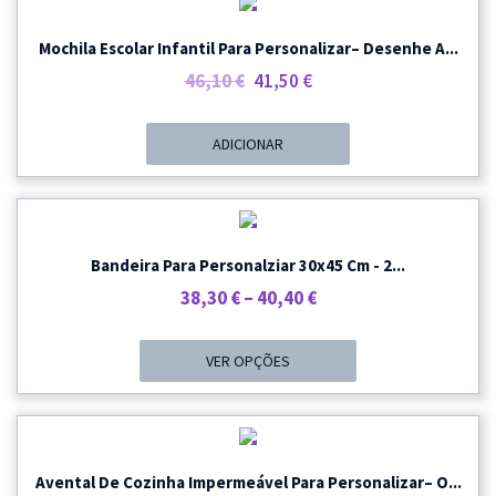
PROMOÇÃO
Mochila Escolar Infantil Para Personalizar– Desenhe A...
O
O
46,10
€
41,50
€
Preço
Preço
Original
Atual
ADICIONAR
Era:
É:
46,10 €.
41,50 €.
PROMOÇÃO
Bandeira Para Personalziar 30x45 Cm - 2...
Price
38,30
€
–
40,40
€
Range:
38,30 €
VER OPÇÕES
Through
40,40 €
PROMOÇÃO
Avental De Cozinha Impermeável Para Personalizar– O...