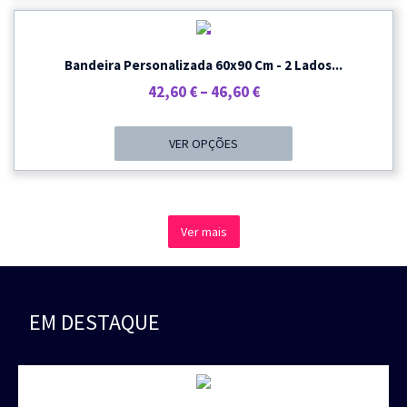
42,30 €.
39,00 €.
PROMOÇÃO
Bandeira Personalizada 60x90 Cm - 2 Lados...
Price
42,60
€
–
46,60
€
Range:
42,60 €
VER OPÇÕES
Through
46,60 €
Ver mais
EM DESTAQUE