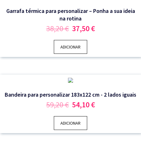
Garrafa térmica para personalizar – Ponha a sua ideia
na rotina
O
O
38,20
€
37,50
€
preço
preço
original
atual
era:
é:
ADICIONAR
38,20 €.
37,50 €.
Bandeira para personalizar 183x122 cm - 2 lados iguais
O
O
59,20
€
54,10
€
preço
preço
original
atual
era:
é:
ADICIONAR
59,20 €.
54,10 €.