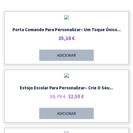
Porta Comando Para Personalizar– Um Toque Único...
35,10
€
ADICIONAR
PROMOÇÃO
Estojo Escolar Para Personalizar– Crie O Seu...
O
O
38,70
€
32,50
€
Preço
Preço
Original
Atual
ADICIONAR
Era:
É:
38,70 €.
32,50 €.