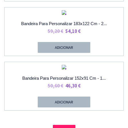
46,60 €
PROMOÇÃO
Bandeira Para Personalizar 183x122 Cm - 2...
O
O
59,20
€
54,10
€
Preço
Preço
Original
Atual
ADICIONAR
Era:
É:
59,20 €.
54,10 €.
PROMOÇÃO
Bandeira Para Personalizar 152x91 Cm - 1...
O
O
50,60
€
46,30
€
Preço
Preço
Original
Atual
ADICIONAR
Era:
É:
50,60 €.
46,30 €.