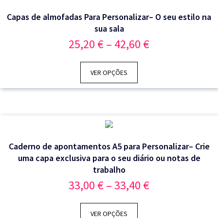
Capas de almofadas Para Personalizar– O seu estilo na
sua sala
Price
25,20
€
–
42,60
€
range:
25,20 €
through
VER OPÇÕES
42,60 €
Caderno de apontamentos A5 para Personalizar– Crie
uma capa exclusiva para o seu diário ou notas de
trabalho
Price
33,00
€
–
33,40
€
range:
33,00 €
through
VER OPÇÕES