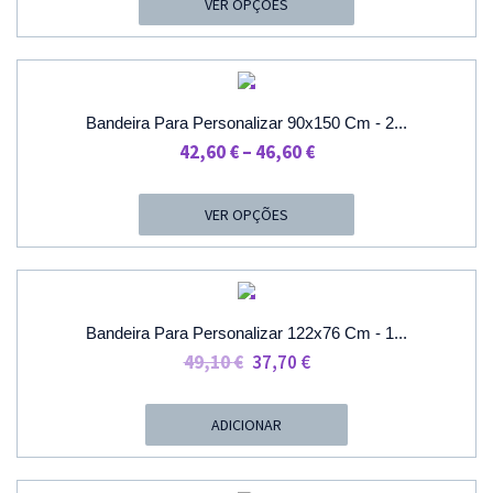
VER OPÇÕES
Through
40,40 €
PROMOÇÃO
Bandeira Para Personalizar 90x150 Cm - 2...
Price
42,60
€
–
46,60
€
Range:
42,60 €
VER OPÇÕES
Through
46,60 €
PROMOÇÃO
Bandeira Para Personalizar 122x76 Cm - 1...
O
O
49,10
€
37,70
€
Preço
Preço
Original
Atual
ADICIONAR
Era:
É:
49,10 €.
37,70 €.