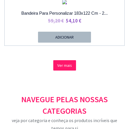
PROMOÇÃO
Bandeira Para Personalizar 183x122 Cm - 2...
O
O
59,20
€
54,10
€
Preço
Preço
Original
Atual
ADICIONAR
Era:
É:
59,20 €.
54,10 €.
Ver mais
NAVEGUE PELAS NOSSAS
CATEGORIAS
veja por categoria e conheça os produtos incríveis que
temos para si