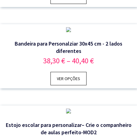
33,40 €
Bandeira para Personalziar 30x45 cm - 2 lados
diferentes
Price
38,30
€
–
40,40
€
range:
38,30 €
through
VER OPÇÕES
40,40 €
Estojo escolar para personalizar– Crie o companheiro
de aulas perfeito-MOD2