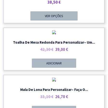
38,50
€
VER OPÇÕES
PROMOÇÃO
Toalha De Mesa Redonda Para Personalizar– Um...
O
O
42,30
€
39,00
€
Preço
Preço
Original
Atual
ADICIONAR
Era:
É:
42,30 €.
39,00 €.
PROMOÇÃO
Mala De Lona Para Personalizar– Faça O...
O
O
33,10
€
26,70
€
Preço
Preço