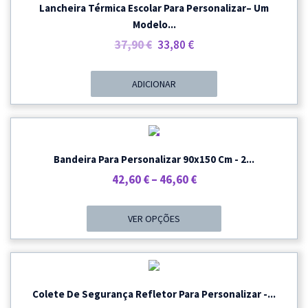
Lancheira Térmica Escolar Para Personalizar– Um
Modelo...
O
O
37,90
€
33,80
€
Preço
Preço
Original
Atual
ADICIONAR
Era:
É:
37,90 €.
33,80 €.
PROMOÇÃO
Bandeira Para Personalizar 90x150 Cm - 2...
Price
42,60
€
–
46,60
€
Range:
42,60 €
VER OPÇÕES
Through
46,60 €
Colete De Segurança Refletor Para Personalizar -...