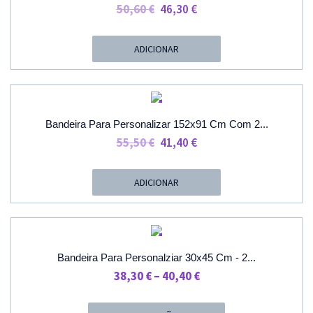
O
O
50,60
€
46,30
€
Preço
Preço
Original
Atual
ADICIONAR
Era:
É:
50,60 €.
46,30 €.
PROMOÇÃO
Bandeira Para Personalizar 152x91 Cm Com 2...
O
O
55,50
€
41,40
€
Preço
Preço
Original
Atual
ADICIONAR
Era:
É:
55,50 €.
41,40 €.
PROMOÇÃO
Bandeira Para Personalziar 30x45 Cm - 2...
Price
38,30
€
–
40,40
€
Range:
38,30 €