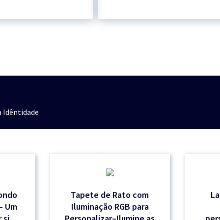
 Idêntidade
dondo
Tapete de Rato com
La
r– Um
Iluminação RGB para
 si
Personalizar–Ilumine as
per