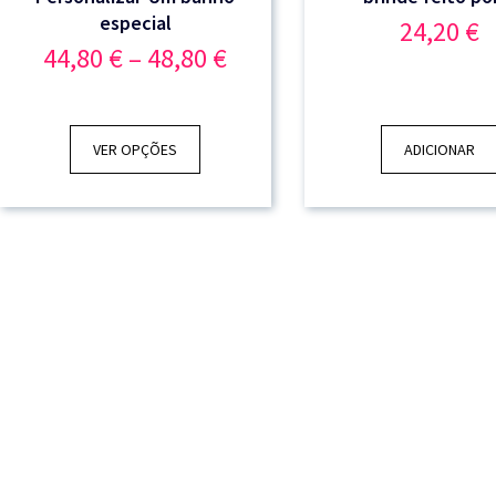
especial
24,20
€
Price
44,80
€
–
48,80
€
range:
44,80 €
through
48,80 €
VER OPÇÕES
ADICIONAR