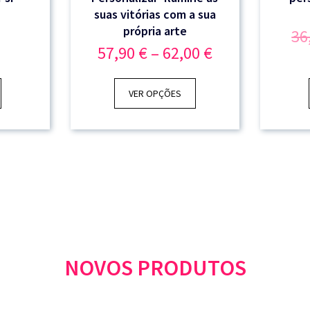
suas vitórias com a sua
própria arte
36
Price
57,90
€
–
62,00
€
range:
57,90 €
through
VER OPÇÕES
62,00 €
NOVOS PRODUTOS