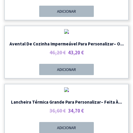
Preço
Preço
Original
Atual
ADICIONAR
Era:
É:
44,30 €.
41,70 €.
PROMOÇÃO
Avental De Cozinha Impermeável Para Personalizar– O...
O
O
46,20
€
43,20
€
Preço
Preço
Original
Atual
ADICIONAR
Era:
É:
46,20 €.
43,20 €.
PROMOÇÃO
Lancheira Térmica Grande Para Personalizar– Feita À...
O
O
36,60
€
34,70
€
Preço
Preço
Original
Atual
ADICIONAR