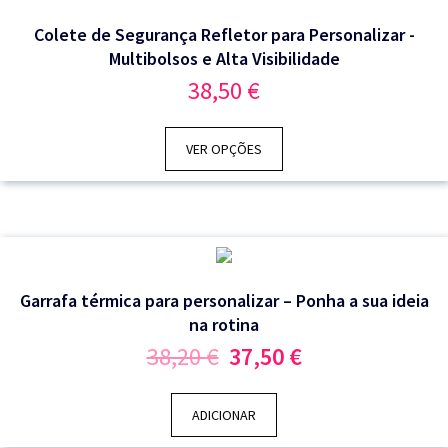
Colete de Segurança Refletor para Personalizar -
Multibolsos e Alta Visibilidade
38,50
€
VER OPÇÕES
Garrafa térmica para personalizar – Ponha a sua ideia
na rotina
O
O
38,20
€
37,50
€
preço
preço
original
atual
era:
é:
ADICIONAR
38,20 €.
37,50 €.