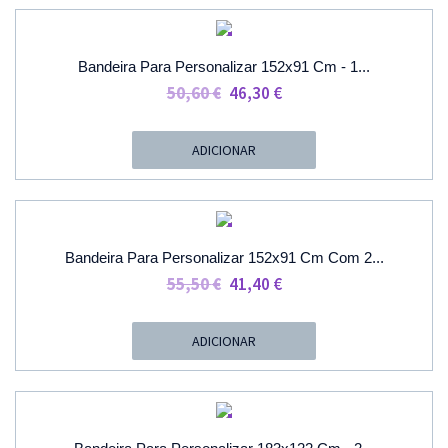
46,60 €
PROMOÇÃO
Bandeira Para Personalizar 152x91 Cm - 1...
O
O
50,60
€
46,30
€
Preço
Preço
Original
Atual
ADICIONAR
Era:
É:
50,60 €.
46,30 €.
PROMOÇÃO
Bandeira Para Personalizar 152x91 Cm Com 2...
O
O
55,50
€
41,40
€
Preço
Preço
Original
Atual
ADICIONAR
Era:
É:
55,50 €.
41,40 €.
PROMOÇÃO