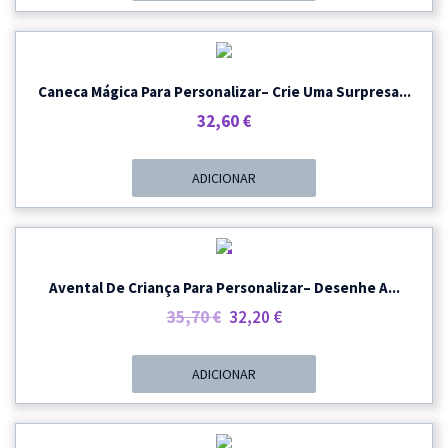
Era:
É:
36,60 €.
34,70 €.
Caneca Mágica Para Personalizar– Crie Uma Surpresa...
32,60
€
ADICIONAR
PROMOÇÃO
Avental De Criança Para Personalizar– Desenhe A...
O
O
35,70
€
32,20
€
Preço
Preço
Original
Atual
ADICIONAR
Era:
É:
35,70 €.
32,20 €.