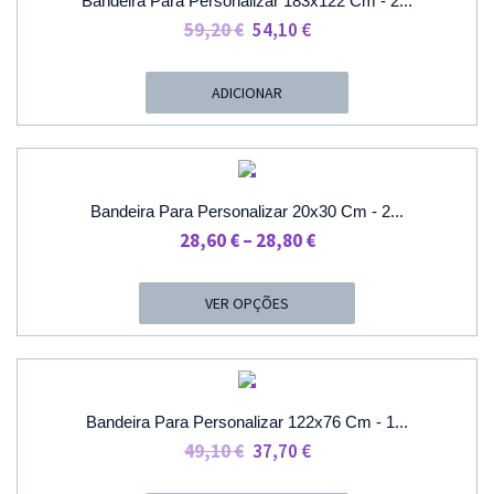
Bandeira Para Personalizar 183x122 Cm - 2...
O
O
59,20
€
54,10
€
Preço
Preço
Original
Atual
ADICIONAR
Era:
É:
59,20 €.
54,10 €.
PROMOÇÃO
Bandeira Para Personalizar 20x30 Cm - 2...
Price
28,60
€
–
28,80
€
Range:
28,60 €
VER OPÇÕES
Through
28,80 €
PROMOÇÃO
Bandeira Para Personalizar 122x76 Cm - 1...
O
O
49,10
€
37,70
€
Preço
Preço