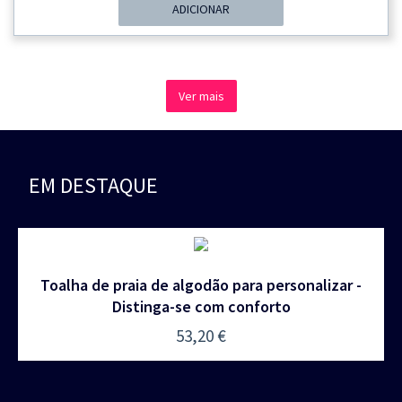
Original
Atual
ADICIONAR
Era:
É:
38,20 €.
37,50 €.
Ver mais
EM DESTAQUE
Toalha de praia de algodão para personalizar -
Distinga-se com conforto
53,20
€