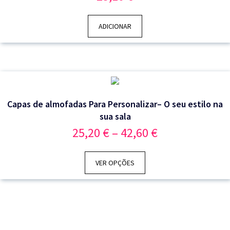
ADICIONAR
Capas de almofadas Para Personalizar– O seu estilo na
sua sala
Price
25,20
€
–
42,60
€
range:
25,20 €
through
VER OPÇÕES
42,60 €