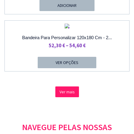
Original
Atual
ADICIONAR
Era:
É:
49,10 €.
37,70 €.
PROMOÇÃO
Bandeira Para Personalizar 120x180 Cm - 2...
Price
52,30
€
–
54,60
€
Range:
52,30 €
VER OPÇÕES
Through
54,60 €
Ver mais
NAVEGUE PELAS NOSSAS